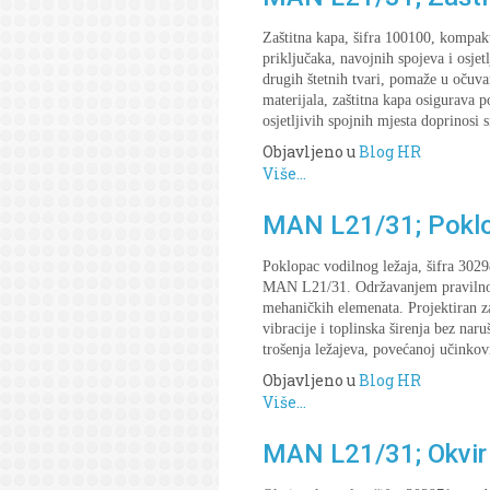
Zaštitna kapa, šifra 100100, kompakt
priključaka, navojnih spojeva i osjetl
drugih štetnih tvari, pomaže u očuva
materijala, zaštitna kapa osigurava 
osjetljivih spojnih mjesta doprinosi
Objavljeno u
Blog HR
Više...
MAN L21/31; Poklop
Poklopac vodilnog ležaja, šifra 302
MAN L21/31. Održavanjem pravilnog p
mehaničkih elemenata. Projektiran za
vibracije i toplinska širenja bez nar
trošenja ležajeva, povećanoj učinkov
Objavljeno u
Blog HR
Više...
MAN L21/31; Okvir 