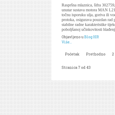
Raspršna mlaznica, šifra 302759,
unutar sustava motora MAN L21/31
točnu isporuku ulja, goriva ili v
protoka, osigurava pouzdan rad pr
stabilne radne karakteristike tij
poboljšanoj učinkovitosti hlađe
Objavljeno u
Blog HR
Više...
Početak
Prethodno
2
Stranica 7 od 43