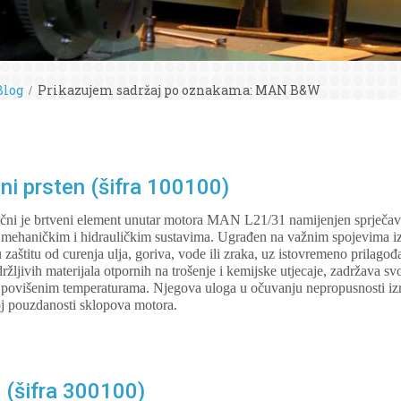
Blog
Prikazujem sadržaj po oznakama: MAN B&W
i prsten (šifra 100100)
jučni je brtveni element unutar motora MAN L21/31 namijenjen sprječava
im mehaničkim i hidrauličkim sustavima. Ugrađen na važnim spojevima i
štitu od curenja ulja, goriva, vode ili zraka, uz istovremeno prilagođa
ljivih materijala otpornih na trošenje i kemijske utjecaje, zadržava svo
i povišenim temperaturama. Njegova uloga u očuvanju nepropusnosti izr
oj pouzdanosti sklopova motora.
 (šifra 300100)