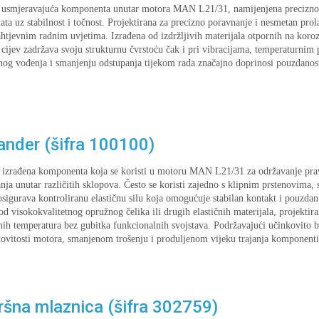
 je usmjeravajuća komponenta unutar motora MAN L21/31, namijenjena precizno
ata uz stabilnost i točnost. Projektirana za precizno poravnanje i nesmetan prol
ahtjevnim radnim uvjetima. Izrađena od izdržljivih materijala otpornih na koro
 cijev zadržava svoju strukturnu čvrstoću čak i pri vibracijama, temperaturnim
nog vođenja i smanjenju odstupanja tijekom rada značajno doprinosi pouzdanost
nder (šifra 100100)
e izrađena komponenta koja se koristi u motoru MAN L21/31 za održavanje pravi
nja unutar različitih sklopova. Često se koristi zajedno s klipnim prstenovima, 
sigurava kontroliranu elastičnu silu koja omogućuje stabilan kontakt i pouzdan
 visokokvalitetnog opružnog čelika ili drugih elastičnih materijala, projektir
dnih temperatura bez gubitka funkcionalnih svojstava. Podržavajući učinkovito b
ovitosti motora, smanjenom trošenju i produljenom vijeku trajanja komponenti
šna mlaznica (šifra 302759)