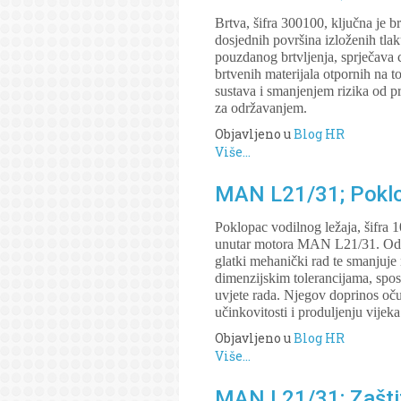
Brtva, šifra 300100, ključna je
dosjednih površina izloženih tlak
pouzdanog brtvljenja, sprječava c
brtvenih materijala otpornih na t
sustava i smanjenjem rizika od p
za održavanjem.
Objavljeno u
Blog HR
Više...
MAN L21/31; Poklop
Poklopac vodilnog ležaja, šifra 
unutar motora MAN L21/31. Održa
glatki mehanički rad te smanjuje
dimenzijskim tolerancijama, sposo
uvjete rada. Njegov doprinos očuv
učinkovitosti i produljenju vijeka
Objavljeno u
Blog HR
Više...
MAN L21/31; Zaštit