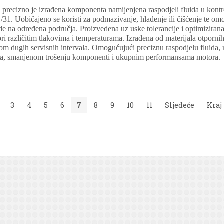
 precizno je izrađena komponenta namijenjena raspodjeli fluida u kont
. Uobičajeno se koristi za podmazivanje, hlađenje ili čišćenje te omo
ode na određena područja. Proizvedena uz uske tolerancije i optimizirana 
i različitim tlakovima i temperaturama. Izrađena od materijala otpornih
ekom dugih servisnih intervala. Omogućujući preciznu raspodjelu fluida,
nja, smanjenom trošenju komponenti i ukupnim performansama motora.
3
4
5
6
7
8
9
10
11
Sljedeće
Kraj