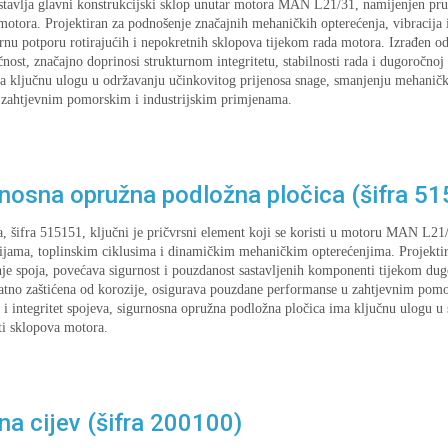
stavlja glavni konstrukcijski sklop unutar motora MAN L21/31, namijenjen pruža
otora. Projektiran za podnošenje značajnih mehaničkih opterećenja, vibracija i
rnu potporu rotirajućih i nepokretnih sklopova tijekom rada motora. Izrađen od
nost, značajno doprinosi strukturnom integritetu, stabilnosti rada i dugoročn
ma ključnu ulogu u održavanju učinkovitog prijenosa snage, smanjenju mehaničk
 zahtjevnim pomorskim i industrijskim primjenama.
osna opružna podložna pločica (šifra 5
, šifra 515151, ključni je pričvrsni element koji se koristi u motoru MAN L21/
ijama, toplinskim ciklusima i dinamičkim mehaničkim opterećenjima. Projekti
je spoja, povećava sigurnost i pouzdanost sastavljenih komponenti tijekom dugo
odatno zaštićena od korozije, osigurava pouzdane performanse u zahtjevnim pomo
i integritet spojeva, sigurnosna opružna podložna pločica ima ključnu ulogu u 
ti sklopova motora.
a cijev (šifra 200100)