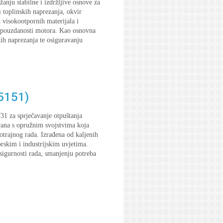
nju stabilne i izdržljive osnove za
 toplinskih naprezanja, okvir
 visokootpornih materijala i
oj pouzdanosti motora. Kao osnovna
ih naprezanja te osiguravanju
15151)
31 za sprječavanje otpuštanja
rana s opružnim svojstvima koja
trajnog rada. Izrađena od kaljenih
rskim i industrijskim uvjetima.
sigurnosti rada, smanjenju potreba