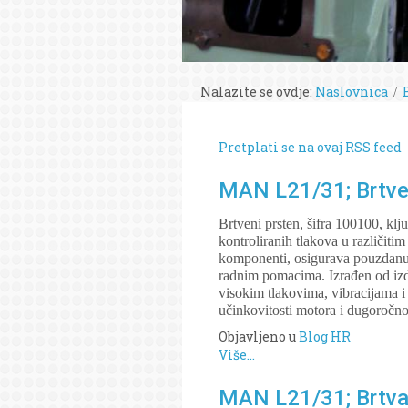
Nalazite se ovdje:
Naslovnica
Pretplati se na ovaj RSS feed
MAN L21/31; Brtven
Brtveni prsten, šifra 100100, kl
kontroliranih tlakova u različit
komponenti, osigurava pouzdanu za
radnim pomacima. Izrađen od izdrž
visokim tlakovima, vibracijama 
učinkovitosti motora i dugoročn
Objavljeno u
Blog HR
Više...
MAN L21/31; Brtva