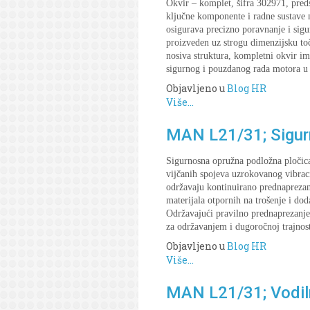
Okvir – komplet, šifra 302971, pred
ključne komponente i radne sustave m
osigurava precizno poravnanje i sigu
proizveden uz strogu dimenzijsku toč
nosiva struktura, kompletni okvir i
sigurnog i pouzdanog rada motora u
Objavljeno u
Blog HR
Više...
MAN L21/31; Sigurn
Sigurnosna opružna podložna pločica
vijčanih spojeva uzrokovanog vibrac
održavaju kontinuirano prednaprezan
materijala otpornih na trošenje i d
Održavajući pravilno prednaprezanje 
za održavanjem i dugoročnoj trajnos
Objavljeno u
Blog HR
Više...
MAN L21/31; Vodiln