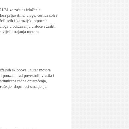
1/31 za zaštitu izloženih
ra prljavštine, vlage, čestica soli i
ržljivih i korozijski otpornih
oga u održavanju čistoće i zaštiti
 vijeku trajanja motora.
ležajnih sklopova unutar motora
i pouzdan rad povezanih vratila i
ntinuirana radna opterećenja,
 trošenje, doprinosi smanjenju