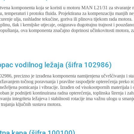
 brtvena komponenta koja se koristi u motoru MAN L21/31 za stvaranje
u, temperaturi i protoku fluida. Projektirana za kompenzaciju manjih ne
urenje ulja, rashladne tekućine, goriva ili plinova tijekom rada motora
oplinu, tlak i kemijske utjecaje, osigurava dugotrajnu trajnost i pouzdan
ropuštanja, ova komponenta značajno doprinosi učinkovitosti motora, zaš
ac vodilnog ležaja (šifra 102986)
102986, precizno je izrađena komponenta namijenjena učvršćivanju i stab
vanjem točnog poravnanja i pravilne raspodjele opterećenja preko ro
 neželjena pomicanja i vibracije. Izrađen od visokootpornih materijala 
ban je podnijeti kontinuirana radna opterećenja, toplinska širenja i zah
anju integriteta ležajeva i stabilnosti rotacije ima važnu ulogu u sman
 trajanja ključnih sustava motora.
na kapa (šifra 100100)