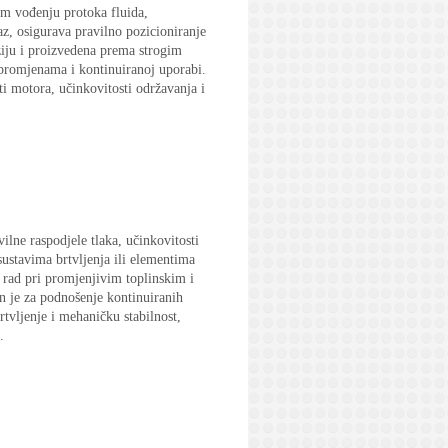
m vođenju protoka fluida,
az, osigurava pravilno pozicioniranje
ziju i proizvedena prema strogim
 promjenama i kontinuiranoj uporabi.
i motora, učinkovitosti održavanja i
lne raspodjele tlaka, učinkovitosti
sustavima brtvljenja ili elementima
 rad pri promjenjivim toplinskim i
an je za podnošenje kontinuiranih
rtvljenje i mehaničku stabilnost,
.