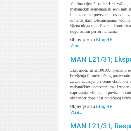
Vodilna cijev, šifra 200100, važna
mehaničkih elemenata ili servisnih al
i pouzdan rad povezanih sustava u z
dimenzijskim tolerancijama, vodilna
Njena uloga u održavanju kontrolira
dugoročnim performansama.
Objavljeno u
Blog HR
Više...
MAN L21/31; Ekspa
Ekspander, šifra 100100, precizno j
brtvljenja ili mehaničkog pozicionira
za zadržavanje, pri čemu ekspander o
mehaničkim opterećenjima. Izrađen od
naprezanja, vibracija i povišenih ra
ekspander doprinosi povećanoj učink
Objavljeno u
Blog HR
Više...
MAN L21/31; Raspr