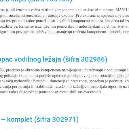
na je, ali izuzetno važna zaštitna komponenta koja se koristi u motoru MAN L2
jivih sučelja od onečišćenja i utjecaja okoline. Projektirana za sprječavanje prodo
nju integriteta i radne pouzdanosti ključnih komponenti motora. Izrađena od izd
pouzdane performanse u zahtjevnim pomorskim i industrijskim uvjetima. Njena ul
 sigurnijim postupcima održavanja, smanjenju trošenja komponenti i produljenom
ac vodilnog ležaja (šifra 302986)
986, precizno je obrađena komponenta namijenjena učvršćivanju i podupiranju 
oložaja i stabilne raspodjele opterećenja osigurava glatko rotacijsko gibanje 
 visoku mehaničku čvrstoću i dimenzijsku preciznost, sposoban je podnijeti ko
ušavanja poravnanja ili stabilnosti. Izrađen od izdržljivih materijala otpornih na
itosti rada i dugoročnoj pouzdanosti rotacijskih sustava motora.
– komplet (šifra 302971)