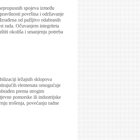
 nepropusnih spojeva između
pravilnosti površina i održavanje
. Izrađena od pažljivo odabranih
ost rada. Očuvanjem integriteta
titi okoliša i smanjenju potreba
ilizaciji ležajnih sklopova
tirajućih elemenata omogućuje
i obrađen prema strogim
tjevne pomorske ili industrijske
jenju trošenja, povećanju radne