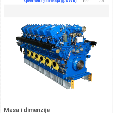
Specifična potrošnja (g/kWh)
199
201
Masa i dimenzije