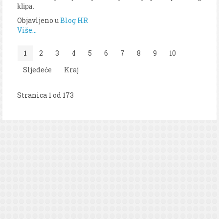
klipa.
Objavljeno u
Blog HR
Više...
1
2
3
4
5
6
7
8
9
10
Sljedeće
Kraj
Stranica 1 od 173