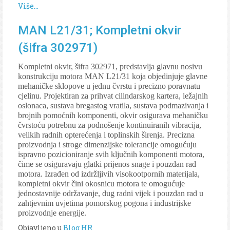
Više...
MAN L21/31; Kompletni okvir
(šifra 302971)
Kompletni okvir, šifra 302971, predstavlja glavnu nosivu
konstrukciju motora MAN L21/31 koja objedinjuje glavne
mehaničke sklopove u jednu čvrstu i precizno poravnatu
cjelinu. Projektiran za prihvat cilindarskog kartera, ležajnih
oslonaca, sustava bregastog vratila, sustava podmazivanja i
brojnih pomoćnih komponenti, okvir osigurava mehaničku
čvrstoću potrebnu za podnošenje kontinuiranih vibracija,
velikih radnih opterećenja i toplinskih širenja. Precizna
proizvodnja i stroge dimenzijske tolerancije omogućuju
ispravno pozicioniranje svih ključnih komponenti motora,
čime se osiguravaju glatki prijenos snage i pouzdan rad
motora. Izrađen od izdržljivih visokootpornih materijala,
kompletni okvir čini okosnicu motora te omogućuje
jednostavnije održavanje, dug radni vijek i pouzdan rad u
zahtjevnim uvjetima pomorskog pogona i industrijske
proizvodnje energije.
Objavljeno u
Blog HR