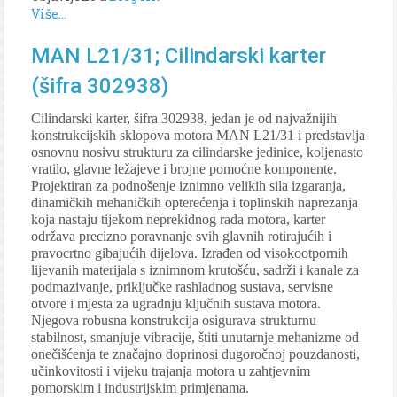
Više...
MAN L21/31; Cilindarski karter
(šifra 302938)
Cilindarski karter, šifra 302938, jedan je od najvažnijih
konstrukcijskih sklopova motora MAN L21/31 i predstavlja
osnovnu nosivu strukturu za cilindarske jedinice, koljenasto
vratilo, glavne ležajeve i brojne pomoćne komponente.
Projektiran za podnošenje iznimno velikih sila izgaranja,
dinamičkih mehaničkih opterećenja i toplinskih naprezanja
koja nastaju tijekom neprekidnog rada motora, karter
održava precizno poravnanje svih glavnih rotirajućih i
pravocrtno gibajućih dijelova. Izrađen od visokootpornih
lijevanih materijala s iznimnom krutošću, sadrži i kanale za
podmazivanje, priključke rashladnog sustava, servisne
otvore i mjesta za ugradnju ključnih sustava motora.
Njegova robusna konstrukcija osigurava strukturnu
stabilnost, smanjuje vibracije, štiti unutarnje mehanizme od
onečišćenja te značajno doprinosi dugoročnoj pouzdanosti,
učinkovitosti i vijeku trajanja motora u zahtjevnim
pomorskim i industrijskim primjenama.