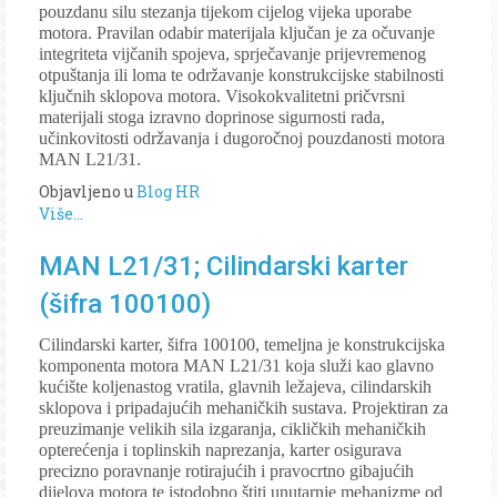
pouzdanu silu stezanja tijekom cijelog vijeka uporabe
motora. Pravilan odabir materijala ključan je za očuvanje
integriteta vijčanih spojeva, sprječavanje prijevremenog
otpuštanja ili loma te održavanje konstrukcijske stabilnosti
ključnih sklopova motora. Visokokvalitetni pričvrsni
materijali stoga izravno doprinose sigurnosti rada,
učinkovitosti održavanja i dugoročnoj pouzdanosti motora
MAN L21/31.
Objavljeno u
Blog HR
Više...
MAN L21/31; Cilindarski karter
(šifra 100100)
Cilindarski karter, šifra 100100, temeljna je konstrukcijska
komponenta motora MAN L21/31 koja služi kao glavno
kućište koljenastog vratila, glavnih ležajeva, cilindarskih
sklopova i pripadajućih mehaničkih sustava. Projektiran za
preuzimanje velikih sila izgaranja, cikličkih mehaničkih
opterećenja i toplinskih naprezanja, karter osigurava
precizno poravnanje rotirajućih i pravocrtno gibajućih
dijelova motora te istodobno štiti unutarnje mehanizme od