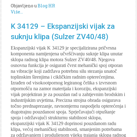
Objavljeno u
Blog HR
Više...
K 34129 – Ekspanzijski vijak za
suknju klipa (Sulzer ZV40/48)
Ekspanzijski vijak K 34129 je specijalizirana pričvrsna
komponenta namijenjena učvršćivanju suknje klipa unutar
sklopa radnog klipa motora Sulzer ZV40/48. Njegova
osnovna funkcija je osigurati čvrst mehanički spoj otporan
na vibracije koji zadržava potrebnu silu stezanja unatoč
toplinskim širenjima i cikličkim radnim opterećenjima.
Izrađen od visokootpornog legiranog čelika s izvrsnom
otpornošću na zamor materijala i koroziju, ekspanzijski
vijak projektiran je za pouzdan rad u zahtjevnim brodskim i
industrijskim uvjetima. Precizna strojna obrada osigurava
točno prednaprezanje, ravnomjernu raspodjelu opterećenja i
dugotrajnu pouzdanost spoja. Sprječavajući otpuštanje
spoja i održavajući strukturnu stabilnost sklopa,
ekspanzijski vijak K 34129 doprinosi pouzdanom radu
klipa, većoj mehaničkoj stabilnosti, smanjenim potrebama
za održavanjem i produljenom vijeku trajanja sklopa radnog