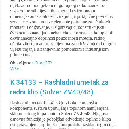
dijelova motora tijekom dugotrajnog rada. Izrađen od
visokootpornih lijevanih materijala s iznimnom
dimenzijskom stabilnošću, uključuje priključne površine,
servisne otvore i nosive elemente potrebne za učinkovitu
montažu i održavanje. Osiguravajući konstrukcijsku
čvrstoću i smanjujući mehaničke deformacije, kompletni
okvir značajno doprinosi pouzdanosti motora, radnoj
učinkovitosti, manjim zahtjevima za održavanjem i dugom
vijeku trajanja u zahtjevnim pomorskim i industrijskim
primjenama.
Objavljeno u
Blog HR
Više...
K 34133 – Rashladni umetak za
radni klip (Sulzer ZV40/48)
Rashladni umetak K 34133 je visokotehnološka
komponenta sustava upravljanja toplinom namijenjena
sklopu radnog klipa motora Sulzer ZV40/48. Njegova
osnovna funkcija je poboljšati odvođenje topline s klipa
usmjeravanjem i optimizacijom protoka rashladnog medija