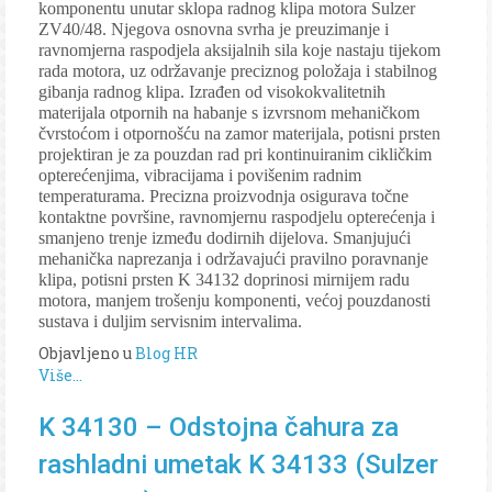
komponentu unutar sklopa radnog klipa motora Sulzer
ZV40/48. Njegova osnovna svrha je preuzimanje i
ravnomjerna raspodjela aksijalnih sila koje nastaju tijekom
rada motora, uz održavanje preciznog položaja i stabilnog
gibanja radnog klipa. Izrađen od visokokvalitetnih
materijala otpornih na habanje s izvrsnom mehaničkom
čvrstoćom i otpornošću na zamor materijala, potisni prsten
projektiran je za pouzdan rad pri kontinuiranim cikličkim
opterećenjima, vibracijama i povišenim radnim
temperaturama. Precizna proizvodnja osigurava točne
kontaktne površine, ravnomjernu raspodjelu opterećenja i
smanjeno trenje između dodirnih dijelova. Smanjujući
mehanička naprezanja i održavajući pravilno poravnanje
klipa, potisni prsten K 34132 doprinosi mirnijem radu
motora, manjem trošenju komponenti, većoj pouzdanosti
sustava i duljim servisnim intervalima.
Objavljeno u
Blog HR
Više...
K 34130 – Odstojna čahura za
rashladni umetak K 34133 (Sulzer