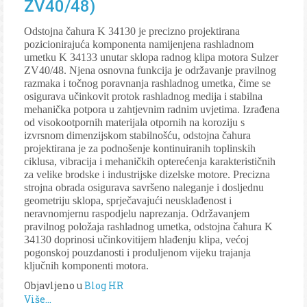
ZV40/48)
Odstojna čahura K 34130 je precizno projektirana
pozicionirajuća komponenta namijenjena rashladnom
umetku K 34133 unutar sklopa radnog klipa motora Sulzer
ZV40/48. Njena osnovna funkcija je održavanje pravilnog
razmaka i točnog poravnanja rashladnog umetka, čime se
osigurava učinkovit protok rashladnog medija i stabilna
mehanička potpora u zahtjevnim radnim uvjetima. Izrađena
od visokootpornih materijala otpornih na koroziju s
izvrsnom dimenzijskom stabilnošću, odstojna čahura
projektirana je za podnošenje kontinuiranih toplinskih
ciklusa, vibracija i mehaničkih opterećenja karakterističnih
za velike brodske i industrijske dizelske motore. Precizna
strojna obrada osigurava savršeno naleganje i dosljednu
geometriju sklopa, sprječavajući neusklađenost i
neravnomjernu raspodjelu naprezanja. Održavanjem
pravilnog položaja rashladnog umetka, odstojna čahura K
34130 doprinosi učinkovitijem hlađenju klipa, većoj
pogonskoj pouzdanosti i produljenom vijeku trajanja
ključnih komponenti motora.
Objavljeno u
Blog HR
Više...