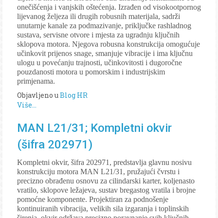
onečišćenja i vanjskih oštećenja. Izrađen od visokootpornog
lijevanog željeza ili drugih robusnih materijala, sadrži
unutarnje kanale za podmazivanje, priključke rashladnog
sustava, servisne otvore i mjesta za ugradnju ključnih
sklopova motora. Njegova robusna konstrukcija omogućuje
učinkovit prijenos snage, smanjuje vibracije i ima ključnu
ulogu u povećanju trajnosti, učinkovitosti i dugoročne
pouzdanosti motora u pomorskim i industrijskim
primjenama.
Objavljeno u
Blog HR
Više...
MAN L21/31; Kompletni okvir
(šifra 202971)
Kompletni okvir, šifra 202971, predstavlja glavnu nosivu
konstrukciju motora MAN L21/31, pružajući čvrstu i
precizno obrađenu osnovu za cilindarski karter, koljenasto
vratilo, sklopove ležajeva, sustav bregastog vratila i brojne
pomoćne komponente. Projektiran za podnošenje
kontinuiranih vibracija, velikih sila izgaranja i toplinskih
širenja, okvir održava precizno poravnanje svih ključnih