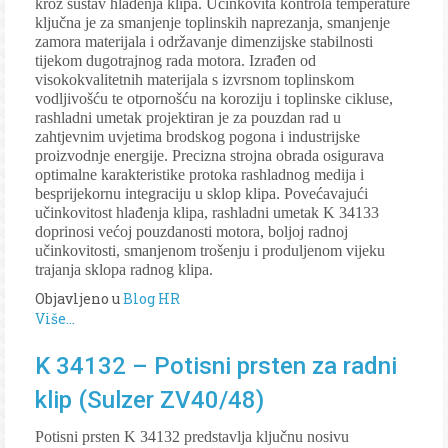
kroz sustav hlađenja klipa. Učinkovita kontrola temperature
ključna je za smanjenje toplinskih naprezanja, smanjenje
zamora materijala i održavanje dimenzijske stabilnosti
tijekom dugotrajnog rada motora. Izrađen od
visokokvalitetnih materijala s izvrsnom toplinskom
vodljivošću te otpornošću na koroziju i toplinske cikluse,
rashladni umetak projektiran je za pouzdan rad u
zahtjevnim uvjetima brodskog pogona i industrijske
proizvodnje energije. Precizna strojna obrada osigurava
optimalne karakteristike protoka rashladnog medija i
besprijekornu integraciju u sklop klipa. Povećavajući
učinkovitost hlađenja klipa, rashladni umetak K 34133
doprinosi većoj pouzdanosti motora, boljoj radnoj
učinkovitosti, smanjenom trošenju i produljenom vijeku
trajanja sklopa radnog klipa.
Objavljeno u
Blog HR
Više...
K 34132 – Potisni prsten za radni
klip (Sulzer ZV40/48)
Potisni prsten K 34132 predstavlja ključnu nosivu