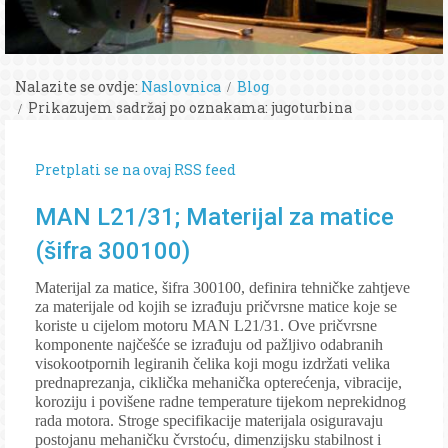
Nalazite se ovdje:
Naslovnica
Blog
Prikazujem sadržaj po oznakama: jugoturbina
Pretplati se na ovaj RSS feed
MAN L21/31; Materijal za matice
(šifra 300100)
Materijal za matice, šifra 300100, definira tehničke zahtjeve
za materijale od kojih se izrađuju pričvrsne matice koje se
koriste u cijelom motoru MAN L21/31. Ove pričvrsne
komponente najčešće se izrađuju od pažljivo odabranih
visokootpornih legiranih čelika koji mogu izdržati velika
prednaprezanja, ciklička mehanička opterećenja, vibracije,
koroziju i povišene radne temperature tijekom neprekidnog
rada motora. Stroge specifikacije materijala osiguravaju
postojanu mehaničku čvrstoću, dimenzijsku stabilnost i