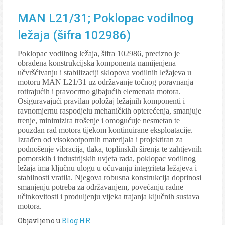
MAN L21/31; Poklopac vodilnog
ležaja (šifra 102986)
Poklopac vodilnog ležaja, šifra 102986, precizno je
obrađena konstrukcijska komponenta namijenjena
učvršćivanju i stabilizaciji sklopova vodilnih ležajeva u
motoru MAN L21/31 uz održavanje točnog poravnanja
rotirajućih i pravocrtno gibajućih elemenata motora.
Osiguravajući pravilan položaj ležajnih komponenti i
ravnomjernu raspodjelu mehaničkih opterećenja, smanjuje
trenje, minimizira trošenje i omogućuje nesmetan te
pouzdan rad motora tijekom kontinuirane eksploatacije.
Izrađen od visokootpornih materijala i projektiran za
podnošenje vibracija, tlaka, toplinskih širenja te zahtjevnih
pomorskih i industrijskih uvjeta rada, poklopac vodilnog
ležaja ima ključnu ulogu u očuvanju integriteta ležajeva i
stabilnosti vratila. Njegova robusna konstrukcija doprinosi
smanjenju potreba za održavanjem, povećanju radne
učinkovitosti i produljenju vijeka trajanja ključnih sustava
motora.
Objavljeno u
Blog HR