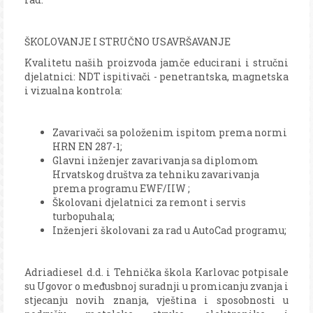
ŠKOLOVANJE I STRUČNO USAVRŠAVANJE
Kvalitetu naših proizvoda jamče educirani i stručni
djelatnici: NDT ispitivači - penetrantska, magnetska
i vizualna kontrola:
Zavarivači sa položenim ispitom prema normi
HRN EN 287-1;
Glavni inženjer zavarivanja sa diplomom
Hrvatskog društva za tehniku zavarivanja
prema programu EWF/IIW ;
Školovani djelatnici za remont i servis
turbopuhala;
Inženjeri školovani za rad u AutoCad programu;
Adriadiesel d.d. i Tehnička škola Karlovac potpisale
su Ugovor o međusbnoj suradnji u promicanju zvanja i
stjecanju novih znanja, vještina i sposobnosti u