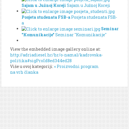
Sajam u Južnoj Koreji
Sajam u Južnoj Koreji
Posjeta studenata FSB-a
Posjeta studenata FSB-
a
Seminar
"Komunikacije"
Seminar "Komunikacije"
View the embedded image gallery online at:
http://adriadiesel.hr/hr/o-nama1/kadrovska-
politika#sigProId8ed344ed28
Više u ovoj kategoriji:
« Proizvodni program
na vrh članka