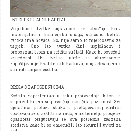
INTELEKTUALNI KAPITAL
Vrijednost tvrtke uglavnom se utvrđuje kroz
materijalnu i financijsku snagu, odnosno koliko
tvrtka ima novaca. No, nije samo to mjerodavno za
uspjeh. Ono što tvrtku čini uspješnom i
prepoznatljivom na tržištu su ljudi. Kako bi povećali
vrijednost IK tvrtka ulaže u obrazovanje,
zapošljavanje kvalitetnih kadrova, nagrađivanjem i
stimuliranjem osoblja.
BRIGA O ZAPOSLENICIMA
Zaštita zaposlenika u toku proizvodnje bitan je
segment kojem se posvećuje naročita pozornost: Svi
djelatnici prolaze obuku o protupožarnoj zaštiti,
obučavaju se o zaštiti na radu, a na temelju procjene
opasnosti osiguravaju se sva potrebna zaštitna
sredstva kako bi se omogućili što sigurniji uvjeti za
rad.