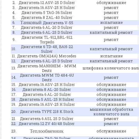
2.
Двигатель 12 ASV-25 D Sulzer
обслуживание
3.
Двигатель 16 ASV-25 H Sulzer
ремонт
4.
Двигатель 5 TAG-36 Sulzer
ремонт
5.
Двигатель 8 ZAL-40 Sulzer
ремонт
6.
Танковый
испытание
Двигатель V-55
7.
Двигатель 6 AL-20 D Sulzer
ремонт
8.
Двигатель 6 AL-25 D Sulzer
капитальный ремонт
Двигатели TL-912,BRL-912
9.
ремонт
Torpedo
Двигатели 6 TD-48, BAH-22
10.
капитальный ремонт
Sulzer
11.
Двигатель OM(424A) Mercedes
испытание
12.
Двигатель 6 AL-25 D Sulzer
капитальный ремонт
Двигатель MANHHEM - MWM
13.
шлифовка коленчатого вал
Deutz
Двигатель MWM TD 484-6U
14.
ремонт
Deutz
15.
Двигатель 16 ASV-25 H Sulzer
обслуживание
16.
Двигатель 8 AL-20 Sulzer
обслуживание
17.
Двигатель 6 AL-20 Sulzer
обслуживание
18.
Двигатель 5 ASL-25 H Sulzer
обслуживание
19.
Двигатель 16 ASV-25 H Sulzer
обслуживание
машинная обработка
20.
Двигатель TYPE 218 K Stork
коленчатого вала
21.
Двигатель 6 ASL 25 D Sulzer
ремонт
22.
Двигатель 12 ZV 40/48 Sulzer
ремонт
23.
Т
еплообменник
обслуживание
24.
Двигатель TAG-36 Sulzer
обслуживание рычага