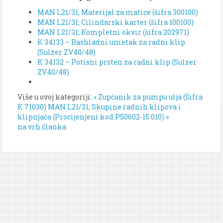
MAN L21/31; Materijal za matice (šifra 300100)
MAN L21/31; Cilindarski karter (šifra 100100)
MAN L21/31; Kompletni okvir (šifra 202971)
K 34133 – Rashladni umetak za radni klip
(Sulzer ZV40/48)
K 34132 – Potisni prsten za radni klip (Sulzer
ZV40/48)
Više u ovoj kategoriji:
« Zupčanik za pumpu ulja (Šifra
K 71030)
MAN L21/31; Skupine radnih klipova i
klipnjača (Procijenjeni kod P50602-15 010) »
na vrh članka