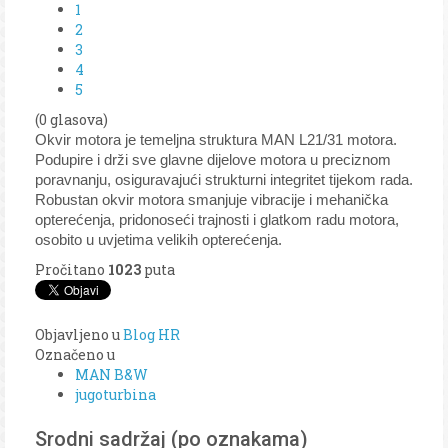
1
2
3
4
5
(0 glasova)
Okvir motora je temeljna struktura MAN L21/31 motora.
Podupire i drži sve glavne dijelove motora u preciznom
poravnanju, osiguravajući strukturni integritet tijekom rada.
Robustan okvir motora smanjuje vibracije i mehanička
opterećenja, pridonoseći trajnosti i glatkom radu motora,
osobito u uvjetima velikih opterećenja.
Pročitano
1023
puta
Objavljeno u
Blog HR
Označeno u
MAN B&W
jugoturbina
Srodni sadržaj (po oznakama)