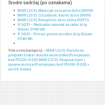
Srodni sadržaj (po oznakama)
MAN L21/31; Materijal za matice (šifra 300100)
MAN L21/31; Cilindarski karter (šifra 100100)
MAN L21/31; Kompletni okvir (šifra 202971)
K 34133 – Rashladni umetak za radni klip
(Sulzer ZV40/48)
K 34132 – Potisni prsten za radni klip (Sulzer
ZV40/48)
Više u ovoj kategoriji:
« MAN L21/31; Kućišta za
pregradu zraka i kućište usisa zraka (Procijenjeni
kod P51220-12 010)
MAN L21/31; Skupina cijevi i
spojeva motora (Procijenjeni kod P51430-15 020) »
na vrh članka