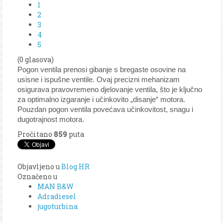
1
2
3
4
5
(0 glasova)
Pogon ventila prenosi gibanje s bregaste osovine na
usisne i ispušne ventile. Ovaj precizni mehanizam
osigurava pravovremeno djelovanje ventila, što je ključno
za optimalno izgaranje i učinkovito „disanje“ motora.
Pouzdan pogon ventila povećava učinkovitost, snagu i
dugotrajnost motora.
Pročitano
859
puta
Objavljeno u
Blog HR
Označeno u
MAN B&W
Adradiesel
jugoturbina