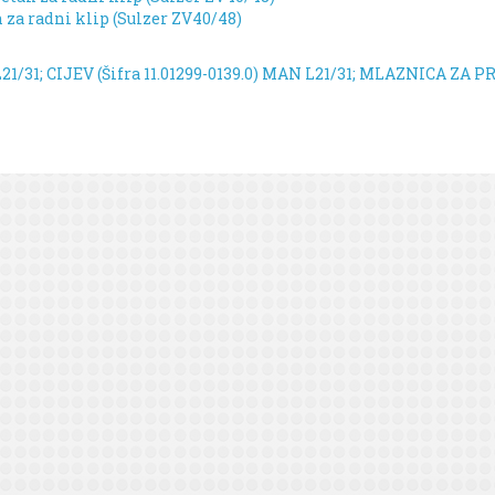
n za radni klip (Sulzer ZV40/48)
1/31; CIJEV (Šifra 11.01299-0139.0)
MAN L21/31; MLAZNICA ZA PRS