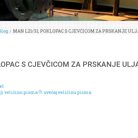
Blog
MAN L21/31; POKLOPAC S CJEVČICOM ZA PRSKANJE ULJA (Ši
OPAC S CJEVČICOM ZA PRSKANJE ULJA (
el
i veličinu pisma
uvečaj veličinu pisma