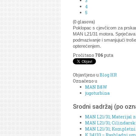
3
4
5
(0 glasova)
Poklopac s cjevčicom za prskanj
MAN L21/31 motora. Sprječava ne
podmazivanje i smanjujući troše
opterećenjem.
Pročitano
706
puta
Objavljeno u
Blog HR
Označeno u
MAN B&W
jugoturbina
Srodni sadržaj (po oz
MAN L21/31; Materijal z
MAN L21/31; Cilindarski 
MAN L21/31; Kompletni o
K 34133 – Rashladni um