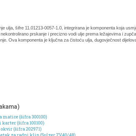
e ulja, šifre 11.01213-0057-1.0, integrirana je komponenta koja us
kontrolirano prskanje i precizno vodi ulje prema ležajevima i zupča
nje. Ova komponenta je ključna za čistoću ulja, dugovječnost dijelo
nakama)
a matice (šifra 300100)
karter (šifra 100100)
kvir (šifra 202971)
etak za radni klip (Sulzer ZV40/48)