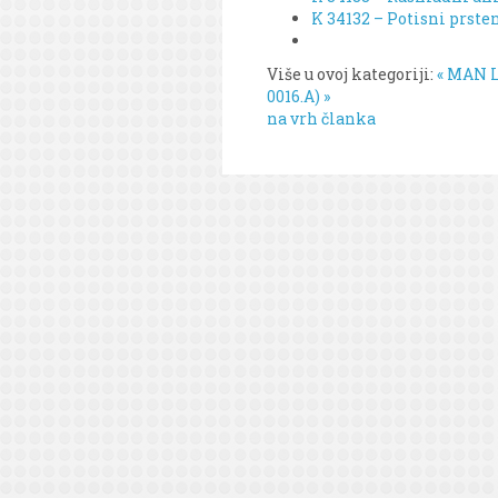
K 34132 – Potisni prste
Više u ovoj kategoriji:
« MAN L2
0016.A) »
na vrh članka