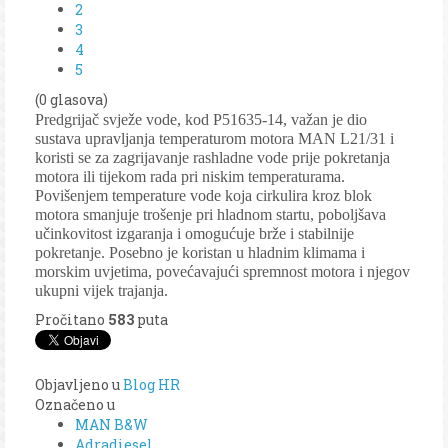
2
3
4
5
(0 glasova)
Predgrijač svježe vode, kod P51635-14, važan je dio
sustava upravljanja temperaturom motora MAN L21/31 i
koristi se za zagrijavanje rashladne vode prije pokretanja
motora ili tijekom rada pri niskim temperaturama.
Povišenjem temperature vode koja cirkulira kroz blok
motora smanjuje trošenje pri hladnom startu, poboljšava
učinkovitost izgaranja i omogućuje brže i stabilnije
pokretanje. Posebno je koristan u hladnim klimama i
morskim uvjetima, povećavajući spremnost motora i njegov
ukupni vijek trajanja.
Pročitano
583
puta
Objavljeno u
Blog HR
Označeno u
MAN B&W
Adradiesel