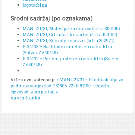
jugoturbina
Srodni sadržaj (po oznakama)
MAN L21/31; Materijal za matice (šifra 300100)
MAN L21/31; Cilindarski karter (šifra 100100)
MAN L21/31; Kompletni okvir (šifra 202971)
K 34133 – Rashladni umetak za radni klip
(Sulzer ZV40/48)
K 34132 – Potisni prsten za radni klip (Sulzer
ZV40/48)
Više u ovoj kategoriji:
« MAN L21/31 – Hladnjak ulja za
podmazivanje (Kod P51506-22)
K 81100 – Ispušni
cjevovod, kompletan »
na vrh članka