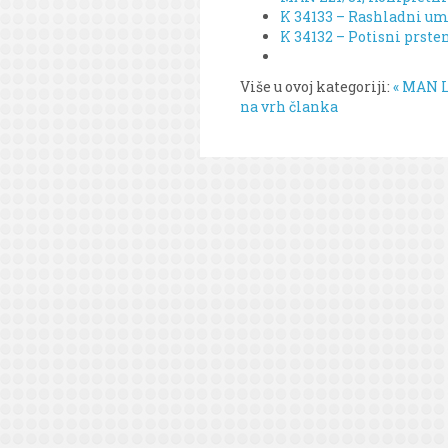
K 34133 – Rashladni um
K 34132 – Potisni prste
Više u ovoj kategoriji:
« MAN L
na vrh članka