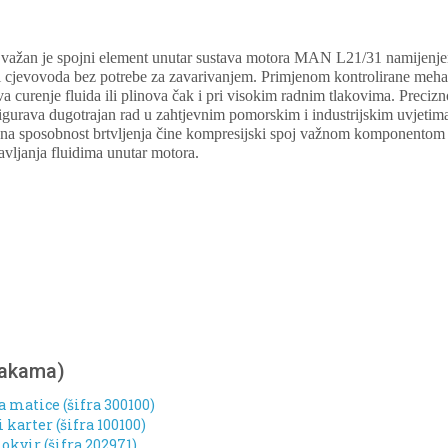
 važan je spojni element unutar sustava motora MAN L21/31 namijenjen 
ili cjevovoda bez potrebe za zavarivanjem. Primjenom kontrolirane meh
a curenje fluida ili plinova čak i pri visokim radnim tlakovima. Precizno
osigurava dugotrajan rad u zahtjevnim pomorskim i industrijskim uvjeti
ana sposobnost brtvljenja čine kompresijski spoj važnom komponentom z
ravljanja fluidima unutar motora.
nakama)
a matice (šifra 300100)
karter (šifra 100100)
kvir (šifra 202971)