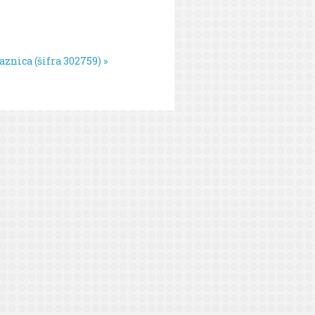
znica (šifra 302759) »