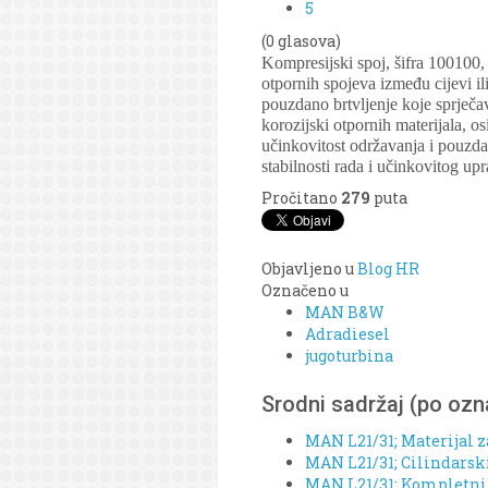
5
(0 glasova)
Kompresijski spoj, šifra 100100,
otpornih spojeva između cijevi 
pouzdano brtvljenje koje sprječav
korozijski otpornih materijala, 
učinkovitost održavanja i pouzd
stabilnosti rada i učinkovitog up
Pročitano
279
puta
Objavljeno u
Blog HR
Označeno u
MAN B&W
Adradiesel
jugoturbina
Srodni sadržaj (po oz
MAN L21/31; Materijal z
MAN L21/31; Cilindarski 
MAN L21/31; Kompletni o