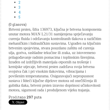
2
3
4
5
(0 glasova)
Brtveni prsten, šifra 136973, ključna je brtvena komponenta
unutar motora MAN L21/31 namijenjena sprječavanju
curenja fluida i održavanju kontroliranih tlakova u različitim
mehaničkim i hidrauličkim sustavima. Ugrađen na ključnim
brtvenim spojevima, stvara pouzdanu zaštitu od curenja
ulja, goriva, rashladne tekućine ili zraka, uz istovremeno
prilagođavanje radnim pomacima i toplinskim širenjima.
Izrađen od izdržljivih materijala otpornih na trošenje i
kemijske utjecaje, brtveni prsten zadržava svoja brtvena
svojstva čak i pri visokim tlakovima, vibracijama i
povišenim temperaturama. Osiguravajući nepropusnost
sustava i štiteći ključne dijelove motora od onečišćenja ili
gubitka tlaka, brtveni prsten izravno doprinosi učinkovitosti
motora, sigurnosti rada i produljenom vijeku trajanja.
Pročitano
297
puta