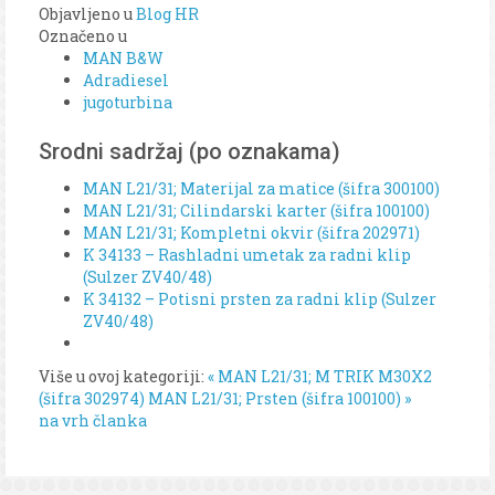
Objavljeno u
Blog HR
Označeno u
MAN B&W
Adradiesel
jugoturbina
Srodni sadržaj (po oznakama)
MAN L21/31; Materijal za matice (šifra 300100)
MAN L21/31; Cilindarski karter (šifra 100100)
MAN L21/31; Kompletni okvir (šifra 202971)
K 34133 – Rashladni umetak za radni klip
(Sulzer ZV40/48)
K 34132 – Potisni prsten za radni klip (Sulzer
ZV40/48)
Više u ovoj kategoriji:
« MAN L21/31; M TRIK M30X2
(šifra 302974)
MAN L21/31; Prsten (šifra 100100) »
na vrh članka