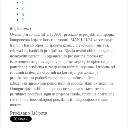
2
3
4
5
(0 glasova)
Ovalna prirubnica, šifra 170901, precizno je projektirana spojna
komponenta koja se koristi u motoru MAN L21/31 za stvaranje
trajnih i tlačno otpornih spojeva između cjevovodnih sustava,
crijeva i mehaničkih priključaka. Njezin ovalni oblik omogućuje
učinkovitu ugradnju u ograničenim prostorima motora uz
istovremeno osiguravanje ravnomjerne raspodjele opterećenja i
pouzdanog brtvljenja u zahtjevnim radnim uvjetima. Izrađena od
robusnih materijala otpornih na koroziju, prirubnica je
projektirana za podnošenje vibracija, toplinskih širenja i
izloženosti agresivnim pomorskim ili industrijskim okruženjima.
Omogućujući stabilne i nepropusne spojeve sustava, ovalna
prirubnica podržava siguran prijenos fluida, smanjuje operativne
rizike i doprinosi ukupnoj pouzdanosti i dugotrajnosti sustava
motora.
Pročitano
313
puta