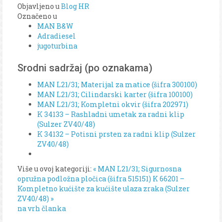
Objavljeno u
Blog HR
Označeno u
MAN B&W
Adradiesel
jugoturbina
Srodni sadržaj (po oznakama)
MAN L21/31; Materijal za matice (šifra 300100)
MAN L21/31; Cilindarski karter (šifra 100100)
MAN L21/31; Kompletni okvir (šifra 202971)
K 34133 – Rashladni umetak za radni klip
(Sulzer ZV40/48)
K 34132 – Potisni prsten za radni klip (Sulzer
ZV40/48)
Više u ovoj kategoriji:
« MAN L21/31; Sigurnosna
opružna podložna pločica (šifra 515151)
K 66201 –
Kompletno kućište za kućište ulaza zraka (Sulzer
ZV40/48) »
na vrh članka