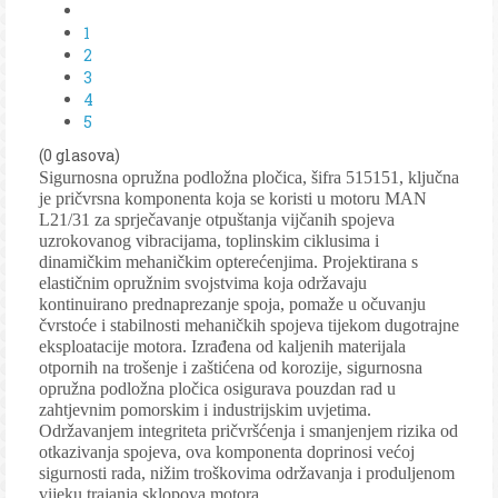
1
2
3
4
5
(0 glasova)
Sigurnosna opružna podložna pločica, šifra 515151, ključna
je pričvrsna komponenta koja se koristi u motoru MAN
L21/31 za sprječavanje otpuštanja vijčanih spojeva
uzrokovanog vibracijama, toplinskim ciklusima i
dinamičkim mehaničkim opterećenjima. Projektirana s
elastičnim opružnim svojstvima koja održavaju
kontinuirano prednaprezanje spoja, pomaže u očuvanju
čvrstoće i stabilnosti mehaničkih spojeva tijekom dugotrajne
eksploatacije motora. Izrađena od kaljenih materijala
otpornih na trošenje i zaštićena od korozije, sigurnosna
opružna podložna pločica osigurava pouzdan rad u
zahtjevnim pomorskim i industrijskim uvjetima.
Održavanjem integriteta pričvršćenja i smanjenjem rizika od
otkazivanja spojeva, ova komponenta doprinosi većoj
sigurnosti rada, nižim troškovima održavanja i produljenom
vijeku trajanja sklopova motora.