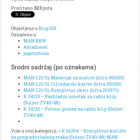
Pročitano
323
puta
Objavljeno u
Blog HR
Označeno u
MAN B&W
Adradiesel
jugoturbina
Srodni sadržaj (po oznakama)
MAN L21/31; Materijal za matice (šifra 300100)
MAN L21/31; Cilindarski karter (šifra 100100)
MAN L21/31; Kompletni okvir (šifra 202971)
K 34133 – Rashladni umetak za radni klip
(Sulzer ZV40/48)
K 34132 – Potisni prsten za radni klip (Sulzer
ZV40/48)
Više u ovoj kategoriji:
« K 66204 – Kompletno kućište
za pregradu tlačnog zraka (Sulzer ZV40/48)
MAN