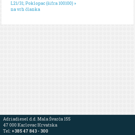
L21/31; Poklopac (šifra 100100) »
na vrh članka
Adriadiesel d.d. Mala Švarča 155
47 000 Karlovac Hrvatska
Tel:
+385 47 843 - 300