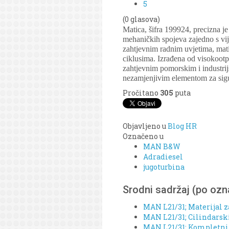
5
(0 glasova)
Matica, šifra 199924, precizna j
mehaničkih spojeva zajedno s vij
zahtjevnim radnim uvjetima, matic
ciklusima. Izrađena od visokoot
zahtjevnim pomorskim i industrijs
nezamjenjivim elementom za sigur
Pročitano
305
puta
Objavljeno u
Blog HR
Označeno u
MAN B&W
Adradiesel
jugoturbina
Srodni sadržaj (po oz
MAN L21/31; Materijal z
MAN L21/31; Cilindarski 
MAN L21/31; Kompletni o