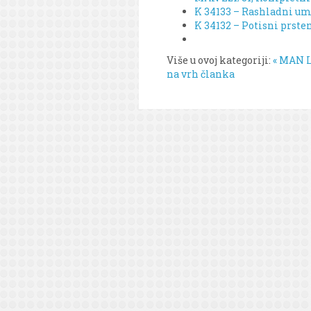
K 34133 – Rashladni um
K 34132 – Potisni prste
Više u ovoj kategoriji:
« MAN L
na vrh članka