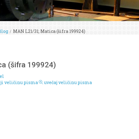
Blog
MAN L21/31; Matica (šifra 199924)
a (šifra 199924)
el
i veličinu pisma
uvečaj veličinu pisma