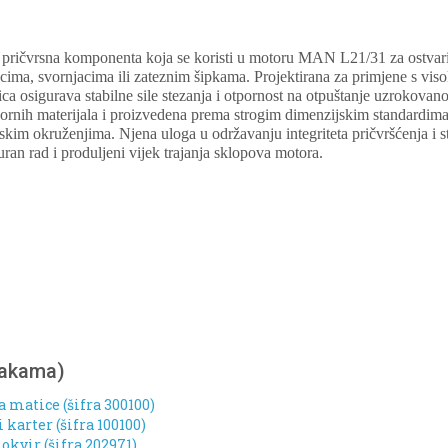
e pričvrsna komponenta koja se koristi u motoru MAN L21/31 za ostvar
cima, svornjacima ili zateznim šipkama. Projektirana za primjene s vi
a osigurava stabilne sile stezanja i otpornost na otpuštanje uzrokovano
pornih materijala i proizvedena prema strogim dimenzijskim standardim
kim okruženjima. Njena uloga u održavanju integriteta pričvršćenja i st
an rad i produljeni vijek trajanja sklopova motora.
nakama)
a matice (šifra 300100)
karter (šifra 100100)
kvir (šifra 202971)