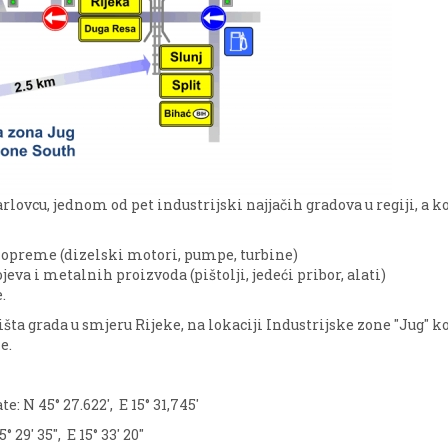
lovcu, jednom od pet industrijski najjačih gradova u regiji, a koj
 opreme (dizelski motori, pumpe, turbine)
jeva i metalnih proizvoda (pištolji, jedeći pribor, alati)
.
šta grada u smjeru Rijeke, na lokaciji Industrijske zone "Jug" ko
e.
: N 45° 27.622', E 15° 31,745'
9' 35'', E 15° 33' 20''