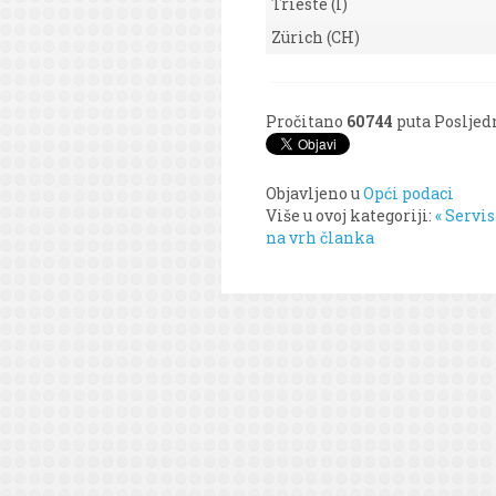
Trieste (I)
Zürich (CH)
Pročitano
60744
puta
Posljedn
Objavljeno u
Opći podaci
Više u ovoj kategoriji:
« Servi
na vrh članka