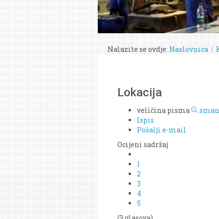
Nalazite se ovdje:
Naslovnica
Lokacija
veličina pisma
smanj
Ispis
Pošalji e-mail
Ocijeni sadržaj
1
2
3
4
5
(3 glasova)