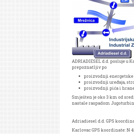
ADRIADIESEL d.d. posluje u Kar
prepoznatljiv po
proizvodnji energetske
proizvodnji uređaja, stro
proizvodnji pića i hrane
Smješten je oko 3 km od sredi
nastale raspadom Jugoturbin
Adriadiesel d.d. GPS koordinate
Karlovac GPS koordinate: N 45° 2