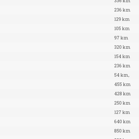
336 km
236 km
129 km
105 km
97 km
320 km
154 km
236 km
54 km,
455 km
428 km
250 km
127 km
640 km
850 km