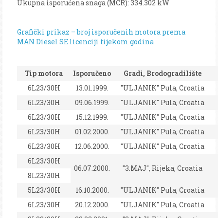
Ukupna isporućena snaga (MCR): 334.302 kW
Grafički prikaz – broj isporučenih motora prema
MAN Diesel SE licenciji tijekom godina
Tip motora
Isporučeno
Gradi, Brodogradilište
6L23/30H
13.01.1999.
"ULJANIK" Pula, Croatia
6L23/30H
09.06.1999.
"ULJANIK" Pula, Croatia
6L23/30H
15.12.1999.
"ULJANIK" Pula, Croatia
6L23/30H
01.02.2000.
"ULJANIK" Pula, Croatia
6L23/30H
12.06.2000.
"ULJANIK" Pula, Croatia
6L23/30H
06.07.2000.
"3.MAJ", Rijeka, Croatia
8L23/30H
5L23/30H
16.10.2000.
"ULJANIK" Pula, Croatia
6L23/30H
20.12.2000.
"ULJANIK" Pula, Croatia