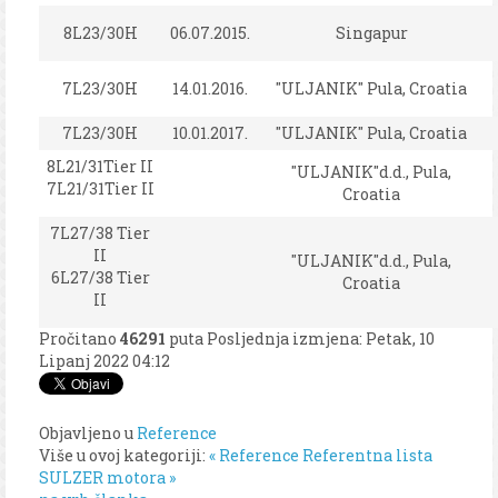
8L23/30H
06.07.2015.
Singapur
7L23/30H
14.01.2016.
"ULJANIK" Pula, Croatia
7L23/30H
10.01.2017.
"ULJANIK" Pula, Croatia
8L21/31Tier II
"ULJANIK"d.d., Pula,
7L21/31Tier II
Croatia
7L27/38 Tier
II
"ULJANIK"d.d., Pula,
6L27/38 Tier
Croatia
II
Pročitano
46291
puta
Posljednja izmjena: Petak, 10
Lipanj 2022 04:12
Objavljeno u
Reference
Više u ovoj kategoriji:
« Reference
Referentna lista
SULZER motora »