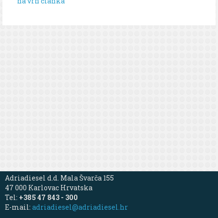
na vrh članka
Adriadiesel d.d. Mala Švarča 155
47 000 Karlovac Hrvatska
Tel:
+385 47 843 - 300
E-mail:
adriadiesel@adriadiesel.hr