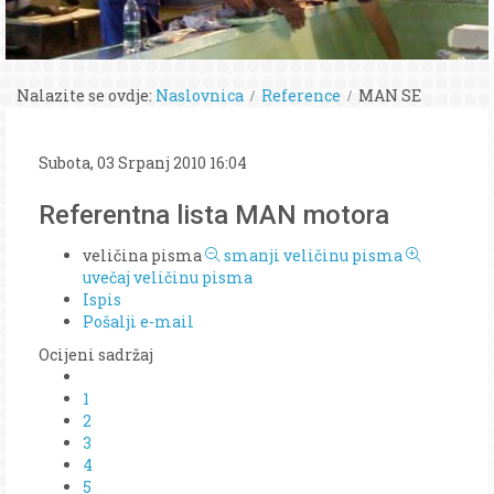
Nalazite se ovdje:
Naslovnica
Reference
MAN SE
Subota, 03 Srpanj 2010 16:04
Referentna lista MAN motora
veličina pisma
smanji veličinu pisma
uvečaj veličinu pisma
Ispis
Pošalji e-mail
Ocijeni sadržaj
1
2
3
4
5