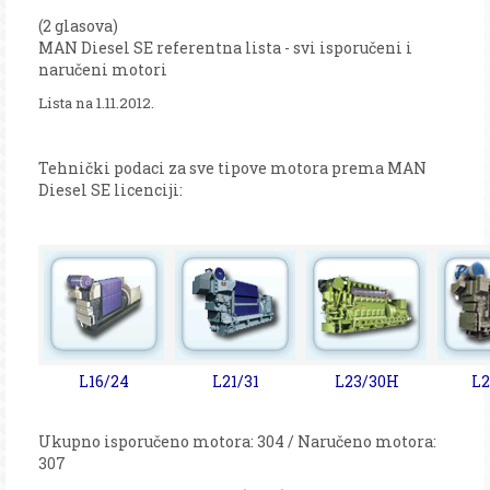
(2 glasova)
MAN Diesel SE referentna lista - svi isporučeni i
naručeni motori
Lista na 1.11.2012.
Tehnički podaci za sve tipove motora prema MAN
Diesel SE licenciji:
L16/24
L21/31
L23/30H
L2
Ukupno isporučeno motora: 304 / Naručeno motora:
307