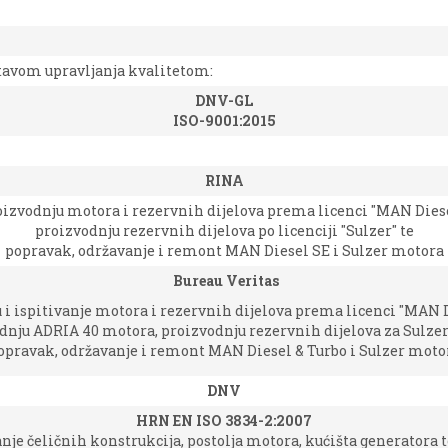
stavom upravljanja kvalitetom:
DNV-GL
ISO-9001:2015
RINA
oizvodnju motora i rezervnih dijelova prema licenci "MAN Diese
proizvodnju rezervnih dijelova po licenciji "Sulzer" te
popravak, održavanje i remont MAN Diesel SE i Sulzer motora
Bureau Veritas
 i ispitivanje motora i rezervnih dijelova prema licenci "MAN D
dnju ADRIA 40 motora, proizvodnju rezervnih dijelova za Sulze
opravak, održavanje i remont MAN Diesel & Turbo i Sulzer moto
DNV
HRN EN ISO 3834-2:2007
nje čeličnih konstrukcija, postolja motora, kućišta generatora 