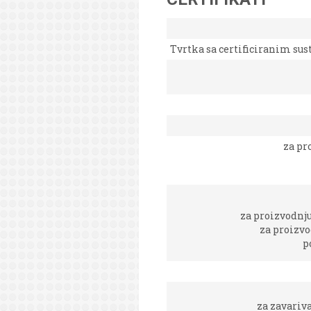
Tvrtka sa certificiranim su
za pr
za proizvodnju
za proizvo
p
za zavariva