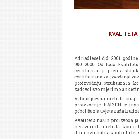
KVALITETA
Adriadiesel d.d. 2001. godi
9001:2000. Od tada kvalite
certificiran je prema standa
certificirana za izvođenje z
proizvodnju strukturnih ko
zadovoljsvo mjerimo anketi
Vrlo uspješna metoda unapre
proizvodnje. KAIZEN je ins
poboljšanja uvjeta rada iradn
Kvalitetu naših proizvoda ja
nerazornih metoda kontrol
dimenzionalna kontrola te is