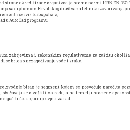
 od strane akreditirane organizacije prema normi HRN EN ISO 9
vanja sa diplomom Hrvatskog društva za tehniku zavarivanja 
 remont i servis turbopuhala;
rad u AutoCad programu;
 svim zahtjevima i zakonskim regulativama za zaštitu okoliša.
di se briga o nezagađivanju vode i zraka.
roizvodnje bitan je segment kojem se posvećuje naročita pozo
, obučavaju se o zaštiti na radu, a na temelju procjene opasnos
mogućili što sigurniji uvjeti za rad.