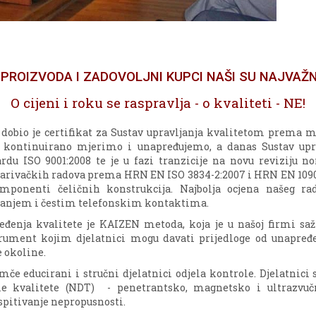
 PROIZVODA I ZADOVOLJNI KUPCI NAŠI SU NAJVAŽNI
O cijeni i roku se raspravlja - o kvaliteti - NE!
ne dobio je certifikat za Sustav upravljanja kvalitetom prem
tu kontinuirano mjerimo i unapređujemo, a danas Sustav upra
rdu ISO 9001:2008 te je u fazi tranzicije na novu reviziju n
avarivačkih radova prema HRN EN ISO 3834-2:2007 i HRN EN 1090
mponenti čeličnih konstrukcija. Najbolja ocjena našeg rad
ranjem i čestim telefonskim kontaktima.
đenja kvalitete je KAIZEN metoda, koja je u našoj firmi saživ
trument kojim djelatnici mogu davati prijedloge od unapređ
e okoline.
mče educirani i stručni djelatnici odjela kontrole. Djelatnici 
e kvalitete (NDT) - penetrantsko, magnetsko i ultrazvuč
pitivanje nepropusnosti.