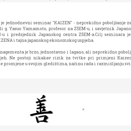
 je jednodnevni seminar "KAIZEN" - neprekidno poboljšanje za
li g. Yasuo Yamamoto, profesor na ZŠEM-u, i savjetnik Japans
M-u i predsjednik Japanskog centra ZŠEM-a.Cilj seminara je 
ENA i tajna japanskog ekonomskog uspjeha.
nagementa je brzo, jednostavno i lagano, ali neprekidno pobolj
spjeh. Ne postoji nikakav rizik za tvrtke pri primjeni Kai
ike promjene u svojim gledištima, načinu rada i razmišljanju sv
=