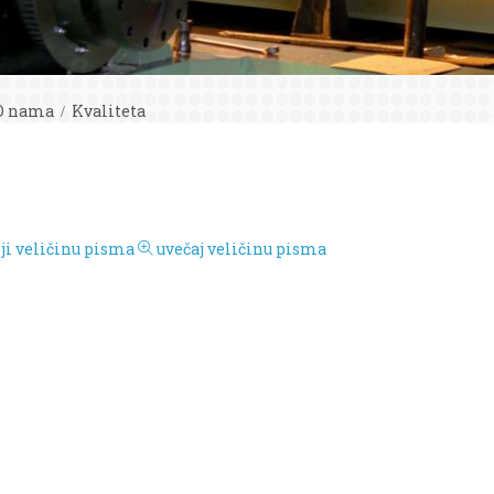
O nama
Kvaliteta
i veličinu pisma
uvečaj veličinu pisma