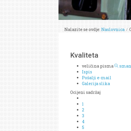
Nalazite se ovdje:
Naslovnica
Kvaliteta
veličina pisma
smanj
Ispis
Pošalji e-mail
Galerija slika
Ocijeni sadržaj
1
2
3
4
5