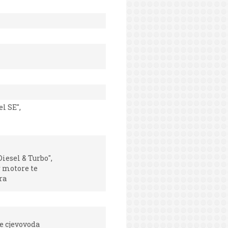
l SE",
iesel & Turbo",
r motore te
ra
te cjevovoda