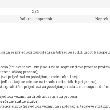
ZEN
Boljitak, napredak
Nepreki
su da se prijedlozi zaposlenika Adriadiesel d.d. mogu kategori
ocesa (obuhvaća sve izmjene u svim segmentima procesa proizvo
 tehnološkog procesa);
(svi prijedlozi za poboljšanje radne okoline);
ijedlozi koji se odnose na izradu radioničkih priprema);
ta (praktični prijedlozi za poboljšanje rada, a ne mogu se defin
ijedlozi vezani na direktnu izmjenu procesa;
pređenje alatne službe);
tencijalima (prijedlozi vezani na školovanja, tečajeve itd.);Izm