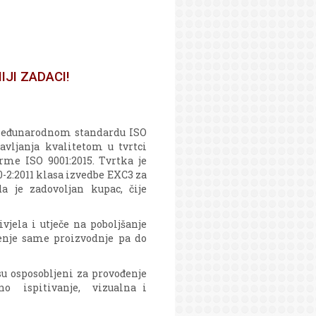
JI ZADACI!
a međunarodnom standardu ISO
vljanja kvalitetom u tvrtci
orme ISO 9001:2015. Tvrtka je
-2:2011 klasa izvedbe EXC3 za
a je zadovoljan kupac, čije
jela i utječe na poboljšanje
enje same proizvodnje pa do
su osposobljeni za provođenje
no ispitivanje, vizualna i