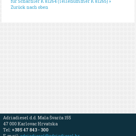
für Scharnier K 81264 (Teilenummer K 81265) »
Zurück nach oben
Adriadiesel d.d. Mala Švarča 155
47 000 Karlovac Hrvatska
Tel:
+385 47 843 - 300
E-mail:
adriadiesel@adriadiesel.hr