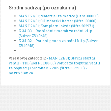
Srodni sadržaj (po oznakama)
MAN L21/31; Materijal za matice (šifra 300100)
MAN L21/31; Cilindarski karter (šifra 100100)
MAN L21/31; Kompletni okvir (šifra 202971)
K 34133 – Rashladni umetak za radni klip
(Sulzer ZV40/48)
K 34132 – Potisni prsten za radni klip (Sulzer
ZV40/48)
Više u ovoj kategoriji:
« MAN L21/31; Glavni startni
ventil - TDI (Kod P51310-06)
Poluga za troputni ventil
za regulaciju protoka K 72105 (Šifra K 72130) »
na vrh članka