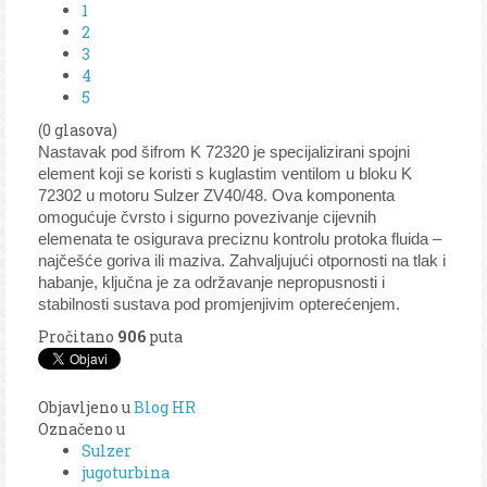
1
2
3
4
5
(0 glasova)
Nastavak pod šifrom K 72320 je specijalizirani spojni
element koji se koristi s kuglastim ventilom u bloku K
72302 u motoru Sulzer ZV40/48. Ova komponenta
omogućuje čvrsto i sigurno povezivanje cijevnih
elemenata te osigurava preciznu kontrolu protoka fluida –
najčešće goriva ili maziva. Zahvaljujući otpornosti na tlak i
habanje, ključna je za održavanje nepropusnosti i
stabilnosti sustava pod promjenjivim opterećenjem.
Pročitano
906
puta
Objavljeno u
Blog HR
Označeno u
Sulzer
jugoturbina