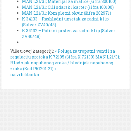
MAN L21/31; Materijal za matice (šifra 300100)
MAN L21/31; Cilindarski karter (šifra 100100)
MAN L21/31; Kompletni okvir (šifra 202971)
K 34133 – Rashladni umetak za radni klip
(Sulzer ZV40/48)
K 34132 – Potisni prsten za radni klip (Sulzer
ZV40/48)
Više u ovoj kategoriji:
« Poluga za troputni ventil za
regulaciju protoka K 72105 (Šifra K 72130)
MAN L21/31;
Hladnjak napuhanog zraka / hladnjak napuhanog
zraka (Kod P51201-21) »
na vrh članka