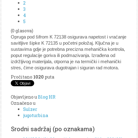
2
3
4
5
(0 glasova)
Opruga pod šifrom K 72138 osigurava napetost i vraćanje
savitljive šipke K 72135 u početni položaj. Ključna je u
sustavima gdje je potrebna precizna mehanička kontrola,
poput regulacije goriva ili podmazivanja. Izrađena od
izdržljivog materijala, otporna je na termički i mehanički
stres, čime osigurava dugotrajan i siguran rad motora.
Pročitano
1020
puta
Objavljeno u
Blog HR
Označeno u
Sulzer
jugoturbina
Srodni sadržaj (po oznakama)