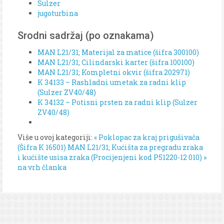
Sulzer
jugoturbina
Srodni sadržaj (po oznakama)
MAN L21/31; Materijal za matice (šifra 300100)
MAN L21/31; Cilindarski karter (šifra 100100)
MAN L21/31; Kompletni okvir (šifra 202971)
K 34133 – Rashladni umetak za radni klip
(Sulzer ZV40/48)
K 34132 – Potisni prsten za radni klip (Sulzer
ZV40/48)
Više u ovoj kategoriji:
« Poklopac za kraj prigušivača
(Šifra K 16501)
MAN L21/31; Kućišta za pregradu zraka
i kućište usisa zraka (Procijenjeni kod P51220-12 010) »
na vrh članka