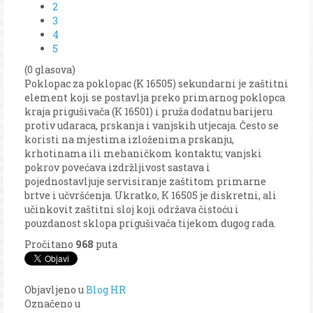
2
3
4
5
(0 glasova)
Poklopac za poklopac (K 16505) sekundarni je zaštitni
element koji se postavlja preko primarnog poklopca
kraja prigušivača (K 16501) i pruža dodatnu barijeru
protiv udaraca, prskanja i vanjskih utjecaja. Često se
koristi na mjestima izloženima prskanju,
krhotinama ili mehaničkom kontaktu; vanjski
pokrov povećava izdržljivost sastava i
pojednostavljuje servisiranje zaštitom primarne
brtve i učvršćenja. Ukratko, K 16505 je diskretni, ali
učinkovit zaštitni sloj koji održava čistoću i
pouzdanost sklopa prigušivača tijekom dugog rada.
Pročitano
968
puta
Objavljeno u
Blog HR
Označeno u