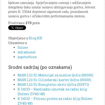
tijekom zatezanja. Sprječavanjem curenja i održavanjem
integriteta tlaka unutar sustava ubrizgavanja goriva, brtveni
prsten K 55044 doprinosi sigurnosti rada, pouzdanosti
sustava goriva i učinkovitim performansama motora.
Pročitano
270
puta
Objavljeno u
Blog HR
Označeno u
Sulzer
Adradiesel
jugoturbina
Srodni sadržaj (po oznakama)
MAN L21/31; Materijal za matice (šifra 300100)
MAN L21/31; Cilindarski karter (šifra 100100)
MAN L21/31; Kompletni okvir (šifra 202971)
K 34133 – Rashladni umetak za radni klip
(Sulzer ZV40/48)
K 34132 – Potisni prsten za radni klip (Sulzer
ZV40/48)