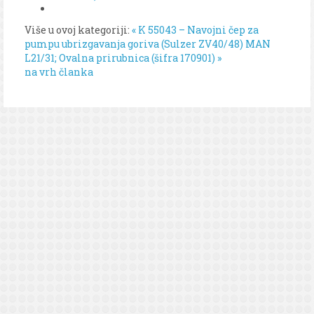
Više u ovoj kategoriji:
« K 55043 – Navojni čep za
pumpu ubrizgavanja goriva (Sulzer ZV40/48)
MAN
L21/31; Ovalna prirubnica (šifra 170901) »
na vrh članka