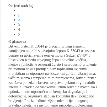
Ocijeni sadržaj
1
2
3
4
5
(0 glasova)
Brtveni prsten K 55044 je precizni brtveni element
namijenjen uporabi s navojnim čepom K 55043 u sustavu
pumpe za ubrizgavanje goriva motora Sulzer ZV40/48.
Postavljen između navojnog čepa i površine kućišta,
njegova funkcija je osigurati čvrsto i nepropusno brtvljenje
pri radnom tlaku i promjenjivim toplinskim uvjetima.
Projektiran za otpornost na izloženost gorivu, vibracijama,
tlačnim silama i temperaturnim promjenama, brtveni prsten
zadržava pouzdana brtvena svojstva tijekom dugih radnih
intervala. Izrađen od visokokvalitetnih brtvenih materijala s
optimiziranom otpornošću na kemijsku degradaciju i
deformacije, osigurava stabilan kontaktni tlak i pouzdano
brtvljenje. Precizne dimenzijske tolerancije omogućuju
pravilno naleganje i ravnomjernu raspodjelu opterećenja