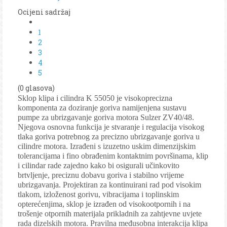
Ocijeni sadržaj
1
2
3
4
5
(0 glasova)
Sklop klipa i cilindra K 55050 je visokoprecizna
komponenta za doziranje goriva namijenjena sustavu
pumpe za ubrizgavanje goriva motora Sulzer ZV40/48.
Njegova osnovna funkcija je stvaranje i regulacija visokog
tlaka goriva potrebnog za precizno ubrizgavanje goriva u
cilindre motora. Izrađeni s izuzetno uskim dimenzijskim
tolerancijama i fino obrađenim kontaktnim površinama, klip
i cilindar rade zajedno kako bi osigurali učinkovito
brtvljenje, preciznu dobavu goriva i stabilno vrijeme
ubrizgavanja. Projektiran za kontinuirani rad pod visokim
tlakom, izloženost gorivu, vibracijama i toplinskim
opterećenjima, sklop je izrađen od visokootpornih i na
trošenje otpornih materijala prikladnih za zahtjevne uvjete
rada dizelskih motora. Pravilna međusobna interakcija klipa