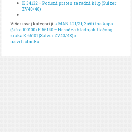
K 34132 – Potisni prsten za radni klip (Sulzer
ZV40/48)
Više u ovoj kategoriji:
« MAN L21/31; Zaštitna kapa
(šifra 100100)
K 66140 – Nosač za hladnjak tlačnog
zraka K 66101 (Sulzer ZV40/48) »
na vrh članka