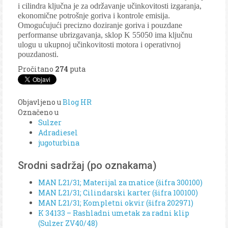
i cilindra ključna je za održavanje učinkovitosti izgaranja,
ekonomične potrošnje goriva i kontrole emisija.
Omogućujući precizno doziranje goriva i pouzdane
performanse ubrizgavanja, sklop K 55050 ima ključnu
ulogu u ukupnoj učinkovitosti motora i operativnoj
pouzdanosti.
Pročitano
274
puta
Objavljeno u
Blog HR
Označeno u
Sulzer
Adradiesel
jugoturbina
Srodni sadržaj (po oznakama)
MAN L21/31; Materijal za matice (šifra 300100)
MAN L21/31; Cilindarski karter (šifra 100100)
MAN L21/31; Kompletni okvir (šifra 202971)
K 34133 – Rashladni umetak za radni klip
(Sulzer ZV40/48)