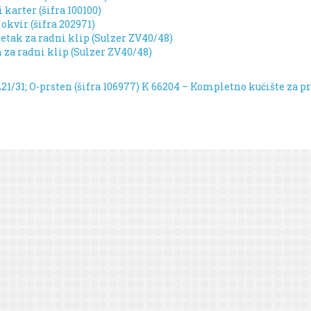
karter (šifra 100100)
kvir (šifra 202971)
etak za radni klip (Sulzer ZV40/48)
n za radni klip (Sulzer ZV40/48)
21/31; O-prsten (šifra 106977)
K 66204 – Kompletno kućište za pr