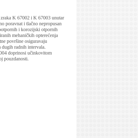
a zraka K 67002 i K 67003 unutar
zno poravnat i tlačno nepropusan
tpornih i korozijski otpornih
nuiranih mehaničkih opterećenja
ktne površine osiguravaju
 dugih radnih intervala.
7004 doprinosi učinkovitom
oj pouzdanosti.