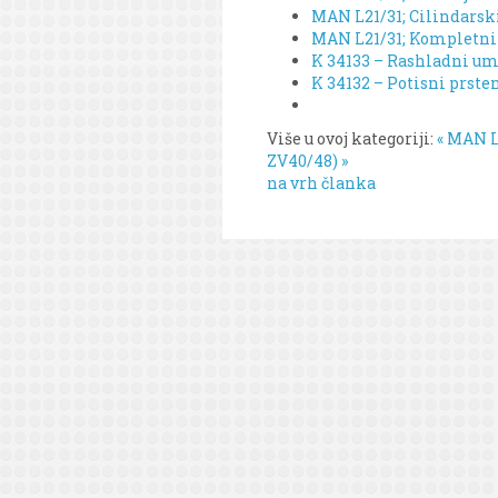
MAN L21/31; Cilindarski 
MAN L21/31; Kompletni o
K 34133 – Rashladni um
K 34132 – Potisni prste
Više u ovoj kategoriji:
« MAN L
ZV40/48) »
na vrh članka