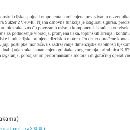
konstrukcijska spojna komponenta namijenjena povezivanju razvodnik
ra Sulzer ZV40/48. Njena osnovna funkcija je osigurati siguran, preci
protok zraka između povezanih usisnih komponenti. Izrađena od visokoo
irana za podnošenje vibracija, promjena tlaka, toplinskih širenja i konti
odske i industrijske primjene dizelskih motora. Precizno obrađene konta
vljuju postupke montaže, uz zadržavanje dimenzijske stabilnosti tijekom
rednabijanja zraka i smanjenjem gubitaka zbog curenja, prirubnica K 6
ma izgaranja, poboljšanim performansama motora i dugoročnoj operativn
nakama)
a matice (šifra 300100)