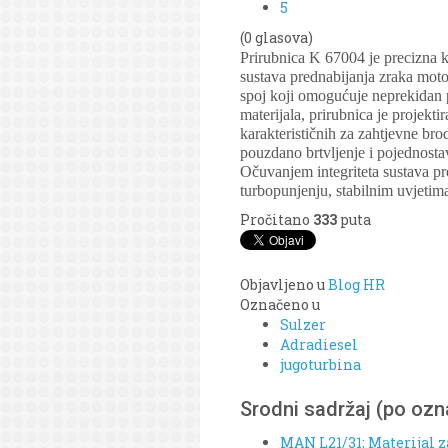
5
(0 glasova)
Prirubnica K 67004 je precizna 
sustava prednabijanja zraka moto
spoj koji omogućuje neprekidan 
materijala, prirubnica je projekt
karakterističnih za zahtjevne br
pouzdano brtvljenje i pojednosta
Očuvanjem integriteta sustava p
turbopunjenju, stabilnim uvjeti
Pročitano
333
puta
Objavljeno u
Blog HR
Označeno u
Sulzer
Adradiesel
jugoturbina
Srodni sadržaj (po oz
MAN L21/31; Materijal z