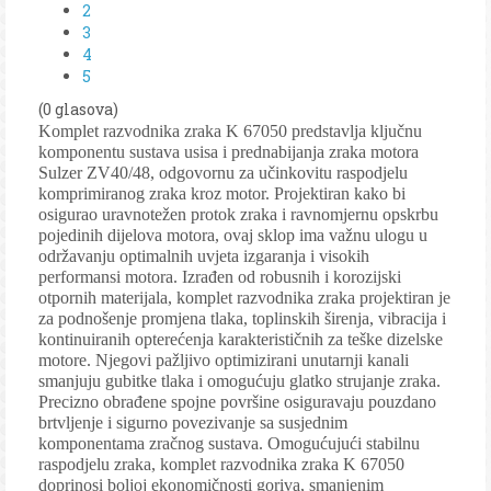
2
3
4
5
(0 glasova)
Komplet razvodnika zraka K 67050 predstavlja ključnu
komponentu sustava usisa i prednabijanja zraka motora
Sulzer ZV40/48, odgovornu za učinkovitu raspodjelu
komprimiranog zraka kroz motor. Projektiran kako bi
osigurao uravnotežen protok zraka i ravnomjernu opskrbu
pojedinih dijelova motora, ovaj sklop ima važnu ulogu u
održavanju optimalnih uvjeta izgaranja i visokih
performansi motora. Izrađen od robusnih i korozijski
otpornih materijala, komplet razvodnika zraka projektiran je
za podnošenje promjena tlaka, toplinskih širenja, vibracija i
kontinuiranih opterećenja karakterističnih za teške dizelske
motore. Njegovi pažljivo optimizirani unutarnji kanali
smanjuju gubitke tlaka i omogućuju glatko strujanje zraka.
Precizno obrađene spojne površine osiguravaju pouzdano
brtvljenje i sigurno povezivanje sa susjednim
komponentama zračnog sustava. Omogućujući stabilnu
raspodjelu zraka, komplet razvodnika zraka K 67050
doprinosi boljoj ekonomičnosti goriva, smanjenim