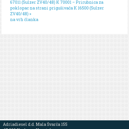
67011 (Sulzer ZV40/48)
K 70001 – Prirubnica za
poklopac na strani prigušivača K 16500 (Sulzer
ZV40/48) »
na vrh članka
Adriadiesel d.d. Mala Švarča 155