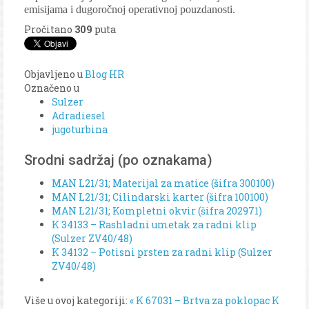
emisijama i dugoročnoj operativnoj pouzdanosti.
Pročitano
309
puta
Objavljeno u
Blog HR
Označeno u
Sulzer
Adradiesel
jugoturbina
Srodni sadržaj (po oznakama)
MAN L21/31; Materijal za matice (šifra 300100)
MAN L21/31; Cilindarski karter (šifra 100100)
MAN L21/31; Kompletni okvir (šifra 202971)
K 34133 – Rashladni umetak za radni klip
(Sulzer ZV40/48)
K 34132 – Potisni prsten za radni klip (Sulzer
ZV40/48)
Više u ovoj kategoriji:
« K 67031 – Brtva za poklopac K