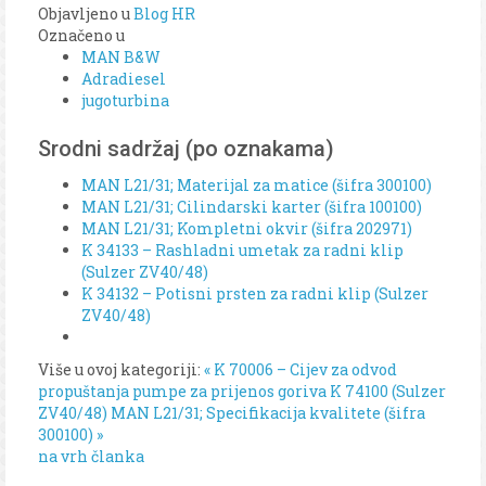
Objavljeno u
Blog HR
Označeno u
MAN B&W
Adradiesel
jugoturbina
Srodni sadržaj (po oznakama)
MAN L21/31; Materijal za matice (šifra 300100)
MAN L21/31; Cilindarski karter (šifra 100100)
MAN L21/31; Kompletni okvir (šifra 202971)
K 34133 – Rashladni umetak za radni klip
(Sulzer ZV40/48)
K 34132 – Potisni prsten za radni klip (Sulzer
ZV40/48)
Više u ovoj kategoriji:
« K 70006 – Cijev za odvod
propuštanja pumpe za prijenos goriva K 74100 (Sulzer
ZV40/48)
MAN L21/31; Specifikacija kvalitete (šifra
300100) »
na vrh članka