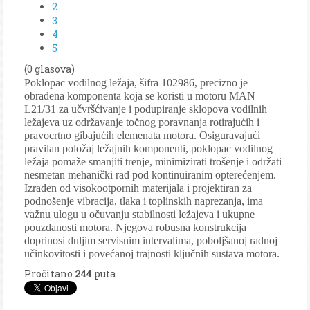
2
3
4
5
(0 glasova)
Poklopac vodilnog ležaja, šifra 102986, precizno je
obrađena komponenta koja se koristi u motoru MAN
L21/31 za učvršćivanje i podupiranje sklopova vodilnih
ležajeva uz održavanje točnog poravnanja rotirajućih i
pravocrtno gibajućih elemenata motora. Osiguravajući
pravilan položaj ležajnih komponenti, poklopac vodilnog
ležaja pomaže smanjiti trenje, minimizirati trošenje i održati
nesmetan mehanički rad pod kontinuiranim opterećenjem.
Izrađen od visokootpornih materijala i projektiran za
podnošenje vibracija, tlaka i toplinskih naprezanja, ima
važnu ulogu u očuvanju stabilnosti ležajeva i ukupne
pouzdanosti motora. Njegova robusna konstrukcija
doprinosi duljim servisnim intervalima, poboljšanoj radnoj
učinkovitosti i povećanoj trajnosti ključnih sustava motora.
Pročitano
244
puta