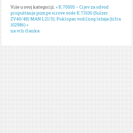
Više u ovoj kategoriji:
« K 70005 – Cijev za odvod
propuštanja pumpe sirove vode K 73100 (Sulzer
ZV40/48)
MAN L21/31; Poklopac vodilnog ležaja (šifra
102986) »
na vrh članka