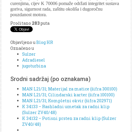
curenjima, cijev K 70006 pomaže održati integritet sustava
goriva, sigurnost rada, zaštitu okoliša i dugoročnu
pouzdanost motora.
Pročitano
283
puta
Objavljeno u
Blog HR
Označeno u
Sulzer
Adradiesel
jugoturbina
Srodni sadržaj (po oznakama)
MAN L21/31; Materijal za matice (šifra 300100)
MAN L21/31; Cilindarski karter (šifra 100100)
MAN L21/31; Kompletni okvir (šifra 202971)
K 34133 – Rashladni umetak za radni klip
(Sulzer ZV40/48)
K 34132 – Potisni prsten za radni klip (Sulzer
ZV40/48)