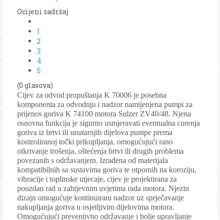
Ocijeni sadržaj
1
2
3
4
5
(0 glasova)
Cijev za odvod propuštanja K 70006 je posebna
komponenta za odvodnju i nadzor namijenjena pumpi za
prijenos goriva K 74100 motora Sulzer ZV40/48. Njena
osnovna funkcija je sigurno usmjeravati eventualna curenja
goriva iz brtvi ili unutarnjih dijelova pumpe prema
kontroliranoj točki prikupljanja, omogućujući rano
otkrivanje trošenja, oštećenja brtvi ili drugih problema
povezanih s održavanjem. Izrađena od materijala
kompatibilnih sa sustavima goriva te otpornih na koroziju,
vibracije i toplinske utjecaje, cijev je projektirana za
pouzdan rad u zahtjevnim uvjetima rada motora. Njezin
dizajn omogućuje kontinuirani nadzor uz sprječavanje
nakupljanja goriva u osjetljivim dijelovima motora.
Omogućujući preventivno održavanje i bolje upravljanje