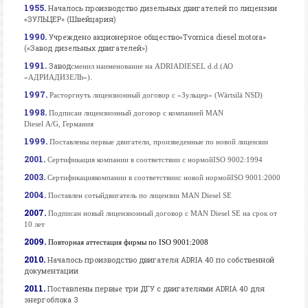
1955.
Началось производство дизельных двигателей по лицензии
«ЗУЛЬЦЕР»
(Швейцария)
1990.
Учрежден
о акционерное общество
«
Tvornica diesel motora
»
(«
Завод дизельных
д
вигателей
»)
1991.
Завод
сменил наименование на
ADRIADIESEL d.d.
(АО
«АДРИАДИЗЕЛЬ»).
1997.
Расторгнуть лицензионный договор с «Зульцер»
(Wärtsilä NSD)
1998.
Подписан лицензионный договор с компанией
MAN
Diesel A/G,
Германия
1999.
Поставлены первые двигатели, произведенные по новой лицензии
2001.
Сертификация компании в соответствии с нормой
ISO 9002:1994
2003.
Сертификация
компании в соответствии
с новой нормой
ISO 9001:2000
2004.
Поставлен сотый
двигатель по лицензии
MAN Diesel SE
2007.
По
д
писан новый
лицензионный договор с
MAN Diesel SE
на срок от
10 лет
2009.
Повторная аттестация фирмы по
ISO 9001:2008
2010.
Началось производство двигателя ADRIA 40
по собственной
документации
2011.
Поставлены
первые три ДГУ
с двигателями
ADRIA 40
для
энергоблока 3