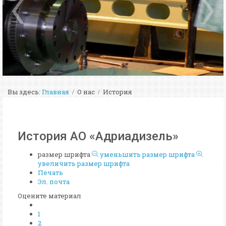
Вы здесь:
Главная
О нас
История
История АО «Адриадизель»
размер шрифта
уменьшить размер шрифта
увеличить размер шрифта
Печать
Эл. почта
Оцените материал
1
2