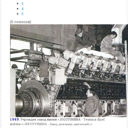
3
4
5
(0 голосов)
1949.
Учрежден завод имени «JUGOTURBINA - Tvornica dizel
motora»
(«ЮГОТУРБИНА - Завод дизельных двигателей»
)