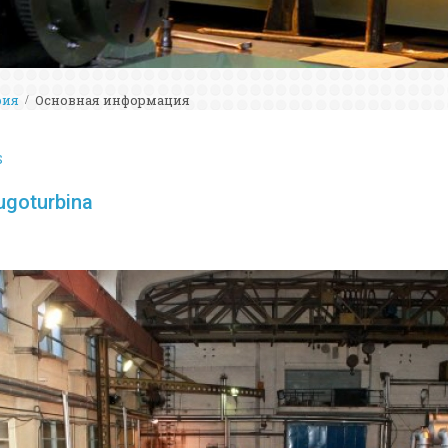
рия
Основная информация
S
Jugoturbina