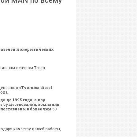
40и MAN по всему
гателей и энергетических
рвисным центром Trogir
ден завод
«Tvornica diesel
года.
а до 1995 года, а под
лет существования, компания
 поставлены в более чем 50
одаря качеству нашей работы,