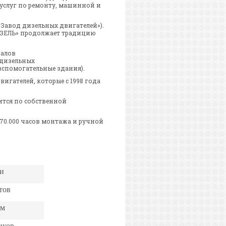
 услуг по ремонту, машинной и
(«Завод дизельных двигателей»).
ДИЗЕЛЬ» продолжает традицию
залов
 дизельных
спомогательные
здания).
гателей, которые с 1998 года
ится по собственной
70.000 часов монтажа и ручной
и
тов
ам
иков