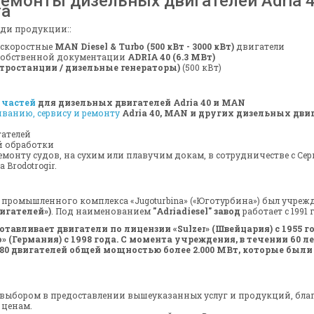
ремонты дизельных двигателей Adria 
та
ди продукции::
ескоростные
MAN Diesel & Turbo (500 кВт - 3000 кВт)
двигатели
собственной документации
ADRIA 40 (6.3 МВт)
тростанции / дизельные генераторы)
(500 кВт)
 частей
для дизельных двигателей Adria 40 и MAN
ванию, сервису и ремонту
Adria 40, MAN и других дизельных дви
ателей
й обработки
емонту судов, на сухим или плавучим докам, в сотрудничестве с Се
 Brodotrogir.
 промышленного комплекса «Jugoturbina» («Юготурбина») был учреж
игателей»)
. Под наименованием
"Adriadiesel" завод
работает с 1991 
авливает двигатели по лицензии «Sulzer» (Швейцария) с 1955 год
o» (Германия) с 1998 года. С момента учреждения, в течении 60 
1580 двигателей общей мощностью более 2.000 МВт, которые были
ыбором в предоставлении вышеуказанных услуг и продукций, благ
 ценам.