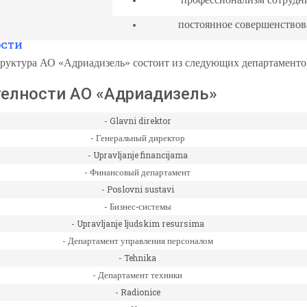
постоянное совершенствов
ОСТИ
труктура
АО «Адриадизель»
состоит
из следующих департаменто
телности АО «Адриадизель»
- Glavni direktor
-
Генеральный директор
- Upravljanje financijama
-
Финансовый департамент
- Poslovni sustavi
-
Бизнес-системы
- Upravljanje ljudskim resursima
-
Департамент управления персоналом
- Tehnika
-
Департамент техники
- Radionice