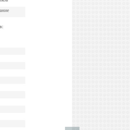
ание
в
: