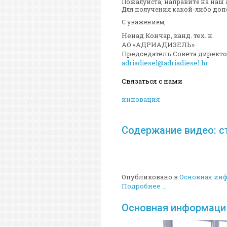
Пожалуйста, направите на наш 
Для получения какой-либо доп
С уважением,
Ненад Кончар, канд. тех. н.
АО «АДРИАДИЗЕЛЬ»
Председатель Совета директ
adriadiesel@adriadiesel.hr
C
вязаться с нами
инновация
Cодержание видео: ст
Опубликовано в
Основная ин
Подробнее ...
Основная информаци