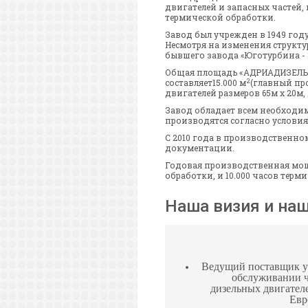
двигателей и запасных частей,
термической обработки.
Завод был учрежден в 1949 году
Несмотря на изменения структ
бывшего завода «Юготурбина - 
Общая площадь «АДРИАДИЗЕЛЬ» 
2
составляет15.000 м
(главный
пр
двигателей
размеров
65м x 20м
,
Завод обладает всем необходи
производятся согласно условия
С 2010 года в производственно
документации.
Годовая производственная мощн
обработки, и 10.000 часов терм
Наша визия и на
Ведущий
поставщик у
обслуживании
дизельных
двигател
Евр