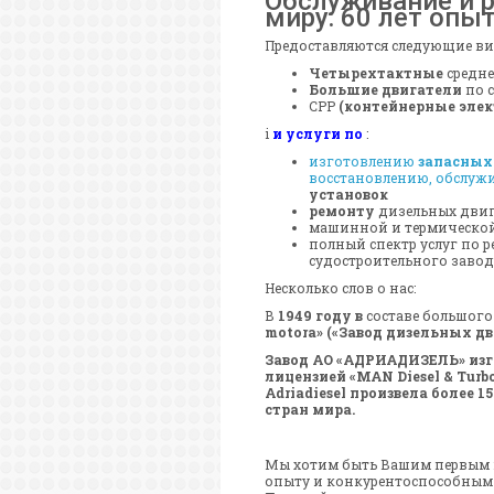
Обслуживание и 
миру: 60 лет опы
Предоставляются следующие ви
Четырехтактные
средн
Большие двигатели
по 
CPP
(контейнерные элек
i
и услуги по
:
изготовлению
запасных
восстановлению, обслужи
установок
ремонту
дизельных двиг
машинной и термическо
полный спектр услуг по р
судостроительного завода
Несколько слов о нас:
В
1949 году в
составе большого
motora» («Завод дизельных дв
Завод АО «АДРИАДИЗЕЛЬ» изгот
лицензией «MAN Diesel & Turb
Adriadiesel произвела более 
стран мира.
Мы хотим быть Вашим первым в
опыту и конкурентоспособным