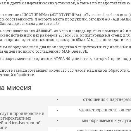
 как и других энергетических установок, а также по предоставлению
 в составе «JUGOTURBINA» («ЮГОТУРБИНА») - «Tvornica diesel motora» 
уры собственности и ассортимента продукции, сегодня АО «АДРИА
Завода дизельных двигателей».
2
составляет около 46.000м
, из чего площадь
крытых помещений и 
оизводственный цех
размеров
200м x 50м
,
испытательный стенд
для
 два
производственных цехов
размеров
65м
х
20м,
главное здание
и
в
мым оборудованием для производства четырехтактных дизельных дви
м лицензионного соглашения с MAN Diesel SE.
м ассортименте находится и ADRIA 40 двигатель, который производ
ость завода составляет около 180,000 часов машинной обработки, 
ической обработки.
ша миссия
отношени
я
с партнерам
удовлетворенность клиен
слуг
в производстве и
четырехтактных
мы обращаемся к услуг
ей
в
Юго-Восточной
опе
п
рофессионализм
сотрудн