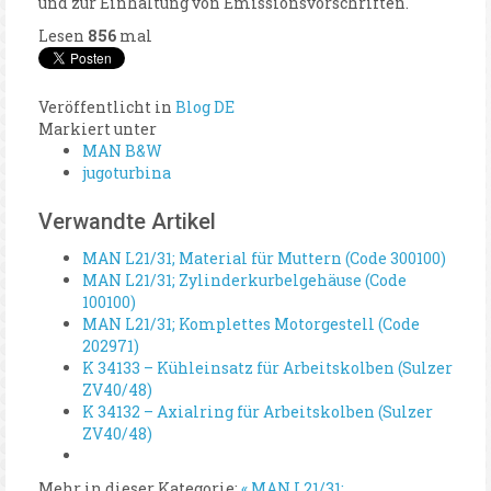
und zur Einhaltung von Emissionsvorschriften.
Lesen
856
mal
Veröffentlicht in
Blog DE
Markiert unter
MAN B&W
jugoturbina
Verwandte Artikel
MAN L21/31; Material für Muttern (Code 300100)
MAN L21/31; Zylinderkurbelgehäuse (Code
100100)
MAN L21/31; Komplettes Motorgestell (Code
202971)
K 34133 – Kühleinsatz für Arbeitskolben (Sulzer
ZV40/48)
K 34132 – Axialring für Arbeitskolben (Sulzer
ZV40/48)
Mehr in dieser Kategorie:
« MAN L21/31;