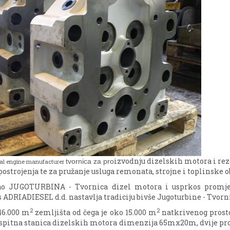
izvodnju dizelskih motora i rez
tvornica za pro
nal engine manufacturer
ostrojenja te za pružanje usluga remonata, strojne i toplinske o
kao JUGOTURBINA - Tvornica dizel motora i usprkos promje
ADRIADIESEL d.d. nastavlja tradiciju bivše Jugoturbine - Tvorn
2
2
46.000 m
zemljišta od čega je oko 15.000 m
natkrivenog prosto
spitna stanica dizelskih motora dimenzija 65mx20m, dvije pr