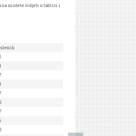
na možete vidjeti u tablici i
oslenih
5
1
7
3
7
2
7
6
2