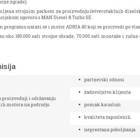
ćne zgrade).
ljena strojnim parkom za proizvodnju četverotaktnih dizelski
ncijskom ugovoru s MAN Diesel & Turbo SE.
m programu nalazi se i motor ADRIA 40 koji se proizvodi
po vla
su oko 180.000 sati strojne obrade, 70.000 sati montaže i ručne 
isija
partnerski odnosi
zadovoljstvo klijenta
u proizvodnji i održavanju
kih motora na području
pomak ka usluzi
kvaliteta zaposlenih
neprestana poboljšanja