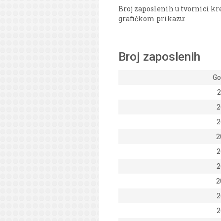
Broj zaposlenih u tvornici kr
grafičkom prikazu:
Broj zaposlenih
Go
2
2
2
2
2
2
2
2
2