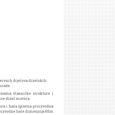
ervnih dijelova dizelskih
brade.
nama vlasničke strukture i
ice dizel motora.
ra i hala (glavna proizvodna
oizvodne hale dimenzija 65m