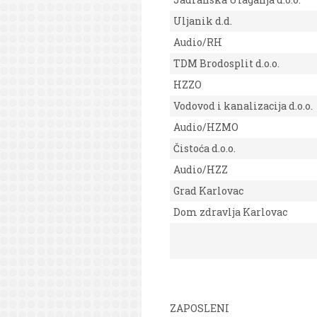
Uljanik d.d.
Audio/RH
TDM Brodosplit d.o.o.
HZZO
Vodovod i kanalizacija d.o.o.
Audio/HZMO
Čistoća d.o.o.
Audio/HZZ
Grad Karlovac
Dom zdravlja Karlovac
ZAPOSLENI