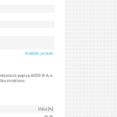
Grafički prikaz
jednosnih papira ADDS-R-A, a
čku strukturu:
Udio [%]
29,25