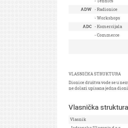
- Tehnics
ADW
- Radionice
- Workshops
ADC
- Komercijala
- Commerce
VLASNIČKA STRUKTURA
Dionice društva vode se u ne
ne dolazi upisana jedna dioni
Vlasnička struktur
Vlasnik
Jadranska Ulaganja d.o.o.