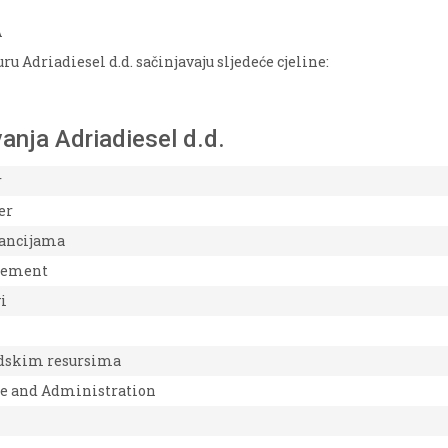
A
u Adriadiesel d.d. sačinjavaju sljedeće cjeline:
anja Adriadiesel d.d.
r
er
nancijama
gement
vi
judskim resursima
e and Administration