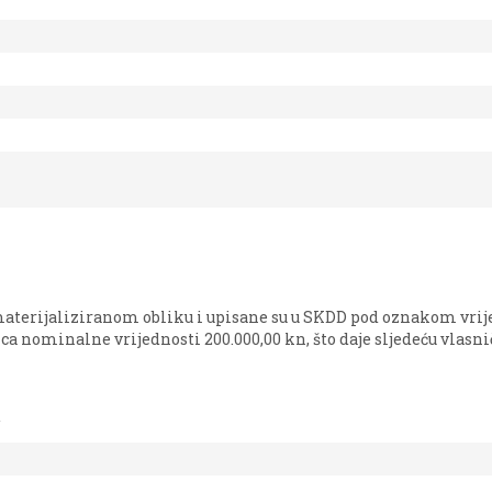
materijaliziranom obliku i upisane su u SKDD pod oznakom vri
ca nominalne vrijednosti 200.000,00 kn, što daje sljedeću vlasni
a