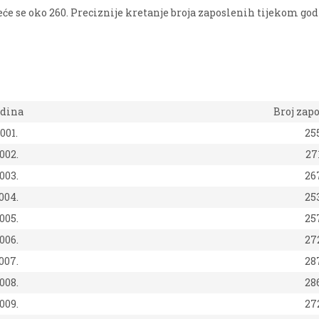
eće se oko 260. Preciznije kretanje broja zaposlenih tijekom godi
dina
Broj zap
001.
25
002.
27
003.
26
004.
25
005.
25
006.
27
007.
28
008.
28
009.
27