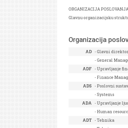
ORGANIZACIJA POSLOVANJ
Glavnu organizacijsku struktur
Organizacija poslov
AD
- Glavni direkto
- General Manag
ADF
- Upravljanje fi
- Finance Mana
ADS
- Poslovni susta
- Systems
ADA
- Upravljanje l
- Human resourc
ADT
- Tehnika