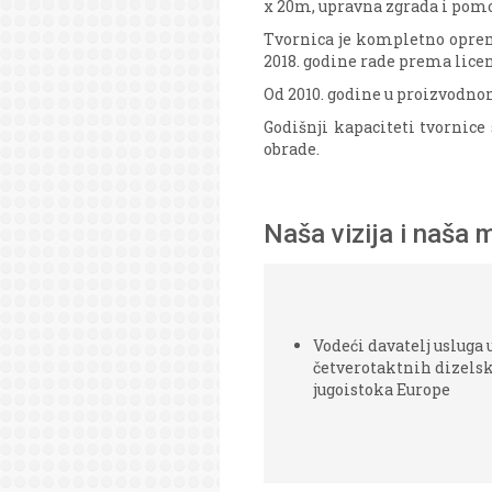
x 20m, upravna zgrada i pomo
Tvornica je kompletno oprem
2018. godine rade prema lice
Od 2010. godine u proizvodno
Godišnji kapaciteti tvornice 
obrade.
Naša vizija i naša m
Vodeći davatelj usluga 
četverotaktnih dizels
jugoistoka Europe