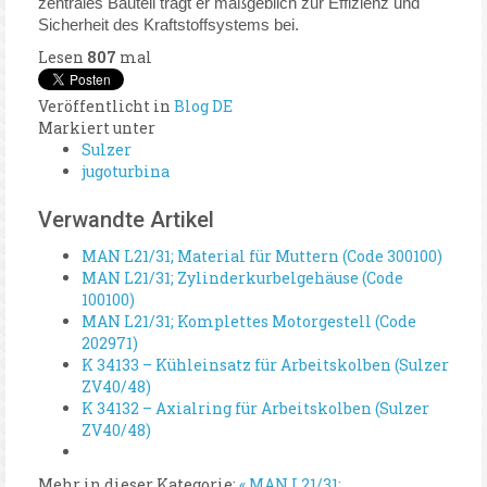
zentrales Bauteil trägt er maßgeblich zur Effizienz und
Sicherheit des Kraftstoffsystems bei.
Lesen
807
mal
Veröffentlicht in
Blog DE
Markiert unter
Sulzer
jugoturbina
Verwandte Artikel
MAN L21/31; Material für Muttern (Code 300100)
MAN L21/31; Zylinderkurbelgehäuse (Code
100100)
MAN L21/31; Komplettes Motorgestell (Code
202971)
K 34133 – Kühleinsatz für Arbeitskolben (Sulzer
ZV40/48)
K 34132 – Axialring für Arbeitskolben (Sulzer
ZV40/48)
Mehr in dieser Kategorie:
« MAN L21/31: