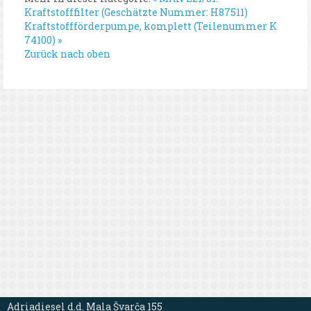
Kraftstofffilter (Geschätzte Nummer: H87511)
Kraftstoffförderpumpe, komplett (Teilenummer K
74100) »
Zurück nach oben
Adriadiesel d.d. Mala Švarča 155