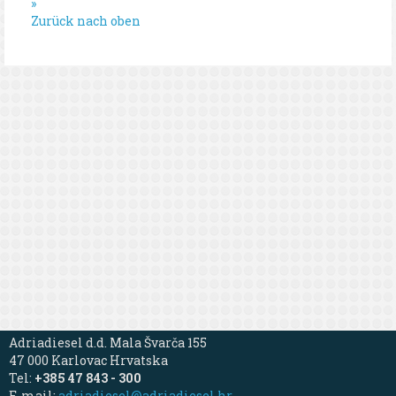
»
Zurück nach oben
Adriadiesel d.d. Mala Švarča 155
47 000 Karlovac Hrvatska
Tel:
+385 47 843 - 300
E-mail:
adriadiesel@adriadiesel.hr