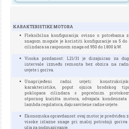
KARAKTERISTIKE MOTORA
Fleksibilna konfiguracija:
ovisno o potrebama z
snagom moguće je koristiti konfiguracije sa 5 do 
cilindara sa rasponom snaga od 950 do 1.800 kW.
Visoka pozdanost: L21/31 je dizajniran za dug
intervale između remonta bez obzira na radn
uvjete i goriva.
Unaprijeđeni radni uvjeti:
konstrukcijsk
karakteristike, poput ojnica brodskog tipa
poklopaca cilindara s poprečnim protokom
otpornog kućišta motora, odvajača kondenzata 
lambda regulatora, daju savršene radne uvjete.
Ekonomska opravdanost:
ovaj motor je predviđen z
visoke izlazne snage pri maloj potrošnji goriva 
ulja za podmazivanje.