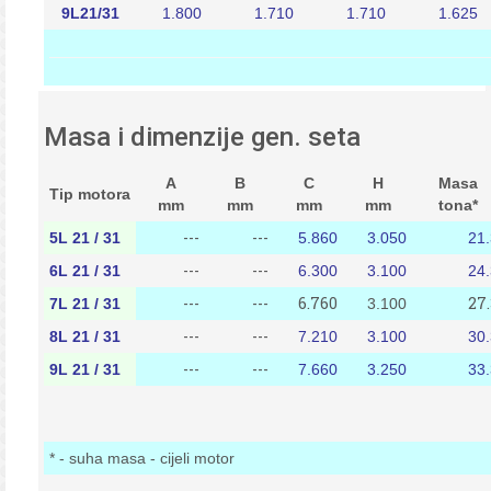
9L21/31
1.800
1.710
1.710
1.625
Masa i dimenzije gen. seta
A
B
C
H
Masa
Tip motora
mm
mm
mm
mm
tona*
---
---
5L 21 / 31
5.860
3.050
21.
---
---
6L 21 / 31
6.300
3.100
24.
---
---
6.760
27.
7L 21 / 31
3.100
---
---
8L 21 / 31
7.210
3.100
30.
---
---
9L 21 / 31
7.660
3.250
33.
* - suha masa - cijeli motor