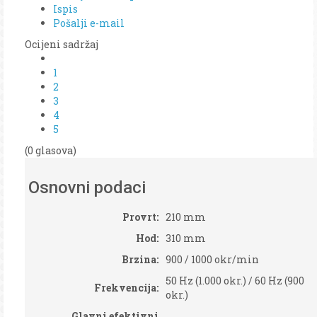
Ispis
Pošalji e-mail
Ocijeni sadržaj
1
2
3
4
5
(0 glasova)
Osnovni podaci
Provrt:
210 mm
Hod:
310 mm
Brzina:
900 / 1000 okr/min
50 Hz (1.000 okr.) / 60 Hz (900
Frekvencija:
okr.)
Glavni efektivni