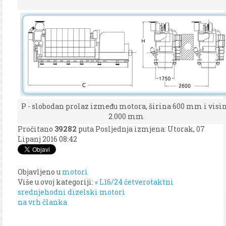
P - slobodan prolaz između motora, širina 600 mm i visi
2.000 mm
Pročitano
39282
puta
Posljednja izmjena: Utorak, 07
Lipanj 2016 08:42
Objavljeno u
motori
Više u ovoj kategoriji:
« L16/24 četverotaktni
srednjehodni dizelski motori
na vrh članka