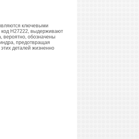
 являются ключевыми
й код H27222, выдерживают
, вероятно, обозначены
линдра, предотвращая
 этих деталей жизненно