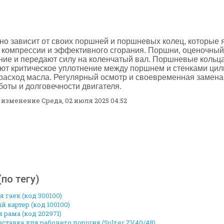
но зависит от своих поршней и поршневых колец, которые
 компрессии и эффективного сгорания. Поршни, оценочны
ние и передают силу на коленчатый вал. Поршневые кольца
ают критическое уплотнение между поршнем и стенками ци
я расход масла. Регулярный осмотр и своевременная замена
оты и долговечности двигателя.
изменение Среда, 02 июля 2025 04:52
по тегу)
 гаек (код 300100)
 картер (код 100100)
 рама (код 202971)
ставка для рабочего поршня (Sulzer ZV40/48)