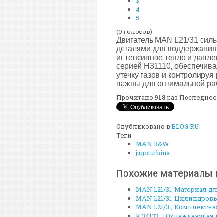
3
4
5
(0 голосов)
Двигатель MAN L21/31 силь
деталями для поддержания
интенсивное тепло и давле
серией H31110, обеспечив
утечку газов и контролиру
важны для оптимальной раб
Прочитано
918
раз
Последнее 
Опубликовано в
BLOG RU
Теги
MAN B&W
jugoturbina
Похожие материалы (
MAN L21/31; Материал для
MAN L21/31; Цилиндровый
MAN L21/31; Комплектная
K 34133 – Охлаждающая в