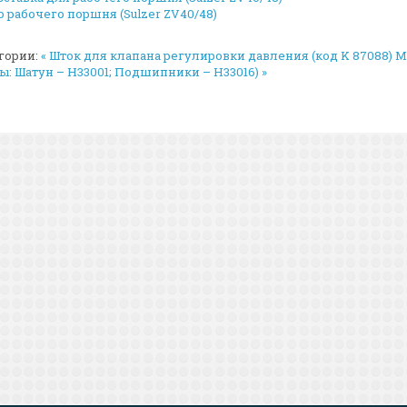
о рабочего поршня (Sulzer ZV40/48)
гории:
« Шток для клапана регулировки давления (код K 87088)
M
 Шатун – H33001; Подшипники – H33016) »