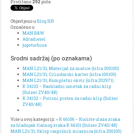
Pročitano
292
puta
Objavljeno u
Blog HR
Označeno u
MAN B&W
Adradiesel
jugoturbina
Srodni sadržaj (po oznakama)
MAN L21/31; Materijal za matice (šifra 300100)
MAN L21/31; Cilindarski karter (šifra 100100)
MAN L21/31; Kompletni okvir (šifra 202971)
K 34133 – Rashladni umetak za radni klip
(Sulzer ZV40/48)
K 34132 – Potisni prsten za radni klip (Sulzer
ZV40/48)
Više u ovoj kategoriji:
« K 66106 – Kućište ulaza zraka
za hladnjak tlačnog zraka K 66101 (Sulzer ZV40/48)
MAN L21/31; Sklop raspršnih mlaznica (šifra 200100)