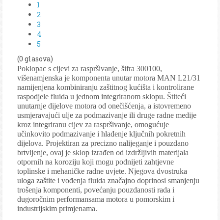
1
2
3
4
5
(0 glasova)
Poklopac s cijevi za raspršivanje, šifra 300100,
višenamjenska je komponenta unutar motora MAN L21/31
namijenjena kombiniranju zaštitnog kućišta i kontrolirane
raspodjele fluida u jednom integriranom sklopu. Štiteći
unutarnje dijelove motora od onečišćenja, a istovremeno
usmjeravajući ulje za podmazivanje ili druge radne medije
kroz integriranu cijev za raspršivanje, omogućuje
učinkovito podmazivanje i hlađenje ključnih pokretnih
dijelova. Projektiran za precizno nalijeganje i pouzdano
brtvljenje, ovaj je sklop izrađen od izdržljivih materijala
otpornih na koroziju koji mogu podnijeti zahtjevne
toplinske i mehaničke radne uvjete. Njegova dvostruka
uloga zaštite i vođenja fluida značajno doprinosi smanjenju
trošenja komponenti, povećanju pouzdanosti rada i
dugoročnim performansama motora u pomorskim i
industrijskim primjenama.