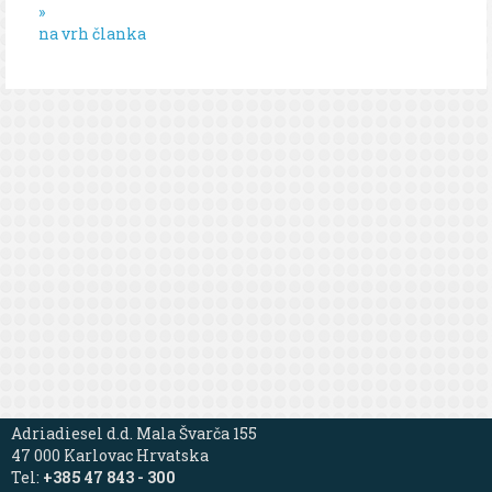
»
na vrh članka
Adriadiesel d.d. Mala Švarča 155
47 000 Karlovac Hrvatska
Tel:
+385 47 843 - 300