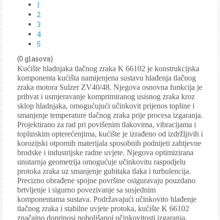
1
2
3
4
5
(0 glasova)
Kućište hladnjaka tlačnog zraka K 66102 je konstrukcijska
komponenta kućišta namijenjena sustavu hlađenja tlačnog
zraka motora Sulzer ZV40/48. Njegova osnovna funkcija je
prihvat i usmjeravanje komprimiranog usisnog zraka kroz
sklop hladnjaka, omogućujući učinkovit prijenos topline i
smanjenje temperature tlačnog zraka prije procesa izgaranja.
Projektirano za rad pri povišenim tlakovima, vibracijama i
toplinskim opterećenjima, kućište je izrađeno od izdržljivih i
korozijski otpornih materijala sposobnih podnijeti zahtjevne
brodske i industrijske radne uvjete. Njegova optimizirana
unutarnja geometrija omogućuje učinkovitu raspodjelu
protoka zraka uz smanjenje gubitaka tlaka i turbulencija.
Precizno obrađene spojne površine osiguravaju pouzdano
brtvljenje i sigurno povezivanje sa susjednim
komponentama sustava. Podržavajući učinkovito hlađenje
tlačnog zraka i stabilne uvjete protoka, kućište K 66102
značajno doprinosi poboljšanoj učinkovitosti izgaranja,