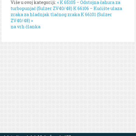
Više u ovoj kategoriji:
« K 65105 – Odstojna čahura za
turbopunjač (Sulzer ZV40/48)
K 66106 – Kućište ulaza
zraka za hladnjak tlačnog zraka K 66101 (Sulzer
ZV40/48) »
na vrh članka