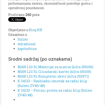
performansama motora, ekonomičnosti potrošnje goriva i
operativnoj pouzdanosti.
Pročitano
260
puta
Objavljeno u
Blog HR
Označeno u
Sulzer
Adradiesel
jugoturbina
Srodni sadržaj (po oznakama)
MAN L21/31; Materijal za matice (šifra 300100)
MAN L21/31; Cilindarski karter (šifra 100100)
MAN L21/31; Kompletni okvir (šifra 202971)
K 34133 – Rashladni umetak za radni klip
(Sulzer ZV40/48)
K 34132 – Potisni prsten za radni klip (Sulzer
ZV40/48)