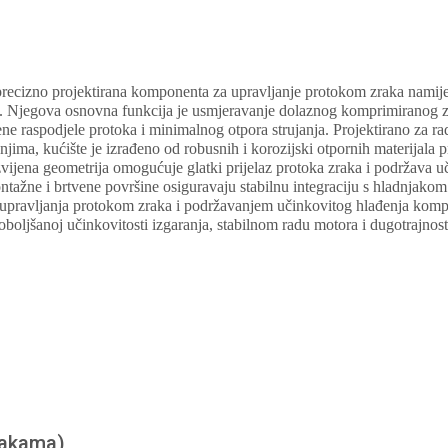
precizno projektirana komponenta za upravljanje protokom zraka namij
 Njegova osnovna funkcija je usmjeravanje dolaznog komprimiranog z
ne raspodjele protoka i minimalnog otpora strujanja. Projektirano za ra
njima, kućište je izrađeno od robusnih i korozijski otpornih materijala p
zvijena geometrija omogućuje glatki prijelaz protoka zraka i podržava u
ntažne i brtvene površine osiguravaju stabilnu integraciju s hladnjakom
pravljanja protokom zraka i podržavanjem učinkovitog hlađenja kompr
boljšanoj učinkovitosti izgaranja, stabilnom radu motora i dugotrajnost
nakama)