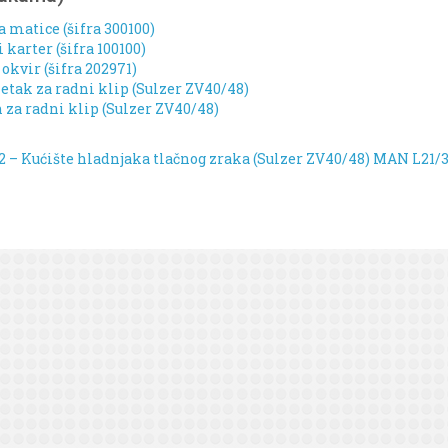
a matice (šifra 300100)
karter (šifra 100100)
kvir (šifra 202971)
etak za radni klip (Sulzer ZV40/48)
n za radni klip (Sulzer ZV40/48)
02 – Kućište hladnjaka tlačnog zraka (Sulzer ZV40/48)
MAN L21/31