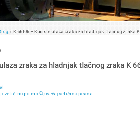
Blog
K 66106 – Kućište ulaza zraka za hladnjak tlačnog zraka K
3
ulaza zraka za hladnjak tlačnog zraka K 6
el
i veličinu pisma
uvečaj veličinu pisma