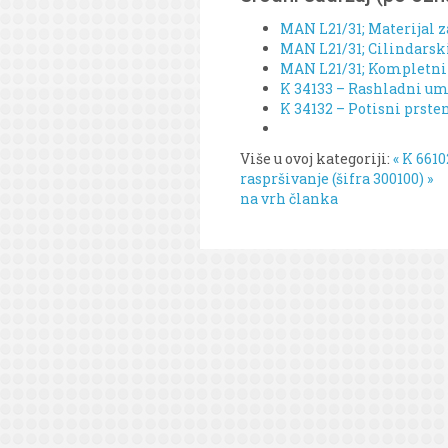
MAN L21/31; Materijal z
MAN L21/31; Cilindarski 
MAN L21/31; Kompletni o
K 34133 – Rashladni um
K 34132 – Potisni prste
Više u ovoj kategoriji:
« K 661
raspršivanje (šifra 300100) »
na vrh članka