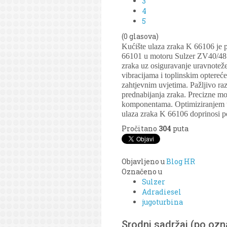
3
4
5
(0 glasova)
Kućište ulaza zraka K 66106 je 
66101 u motoru Sulzer ZV40/48.
zraka uz osiguravanje uravnoteže
vibracijama i toplinskim optereće
zahtjevnim uvjetima. Pažljivo ra
prednabijanja zraka. Precizne mo
komponentama. Optimiziranjem u
ulaza zraka K 66106 doprinosi po
Pročitano
304
puta
Objavljeno u
Blog HR
Označeno u
Sulzer
Adradiesel
jugoturbina
Srodni sadržaj (po oz