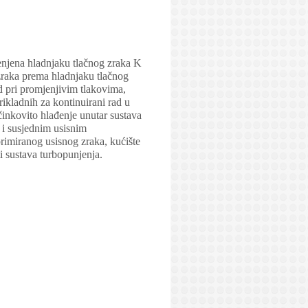
enjena hladnjaku tlačnog zraka K
raka prema hladnjaku tlačnog
d pri promjenjivim tlakovima,
rikladnih za kontinuirani rad u
činkovito hlađenje unutar sustava
 i susjednim usisnim
imiranog usisnog zraka, kućište
i sustava turbopunjenja.