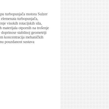
opu turbopunjača motora Sulzer
 elemenata turbopunjača,
je visokih rotacijskih sila,
h materijala otpornih na trošenje
 doprinose stabilnoj geometriji
em koncentracija mehaničkih
čnu pouzdanost sustava