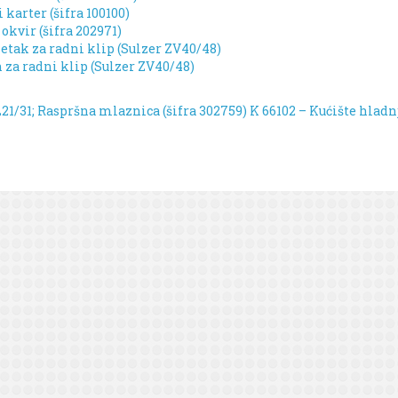
karter (šifra 100100)
kvir (šifra 202971)
etak za radni klip (Sulzer ZV40/48)
n za radni klip (Sulzer ZV40/48)
21/31; Raspršna mlaznica (šifra 302759)
K 66102 – Kućište hladn