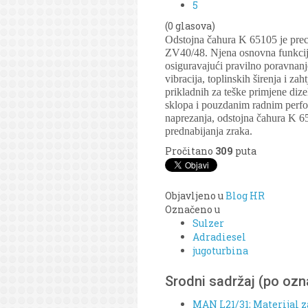
5
(0 glasova)
Odstojna čahura K 65105 je prec
ZV40/48. Njena osnovna funkcija
osiguravajući pravilno poravnanje
vibracija, toplinskih širenja i z
prikladnih za teške primjene dize
sklopa i pouzdanim radnim perf
naprezanja, odstojna čahura K 6
prednabijanja zraka.
Pročitano
309
puta
Objavljeno u
Blog HR
Označeno u
Sulzer
Adradiesel
jugoturbina
Srodni sadržaj (po oz
MAN L21/31; Materijal z