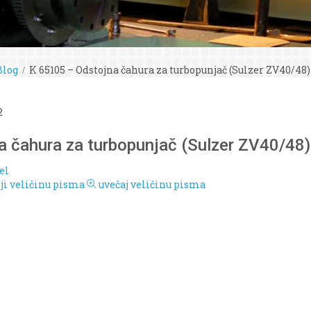
Blog
K 65105 – Odstojna čahura za turbopunjač (Sulzer ZV40/48)
2
 čahura za turbopunjač (Sulzer ZV40/48)
el
i veličinu pisma
uvečaj veličinu pisma