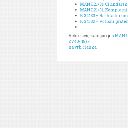
MAN L21/31; Cilindarski 
MAN L21/31; Kompletni o
K 34133 – Rashladni um
K 34132 – Potisni prste
Više u ovoj kategoriji:
« MAN L
ZV40/48) »
na vrh članka