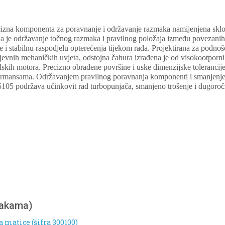
izna komponenta za poravnanje i održavanje razmaka namijenjena skl
 je održavanje točnog razmaka i pravilnog položaja između povezanih
 i stabilnu raspodjelu opterećenja tijekom rada. Projektirana za podnošen
ahtjevnih mehaničkih uvjeta, odstojna čahura izrađena je od visokootporni
lskih motora. Precizno obrađene površine i uske dimenzijske tolerancije
ormansama. Održavanjem pravilnog poravnanja komponenti i smanjenj
5105 podržava učinkovit rad turbopunjača, smanjeno trošenje i dugoro
nakama)
a matice (šifra 300100)