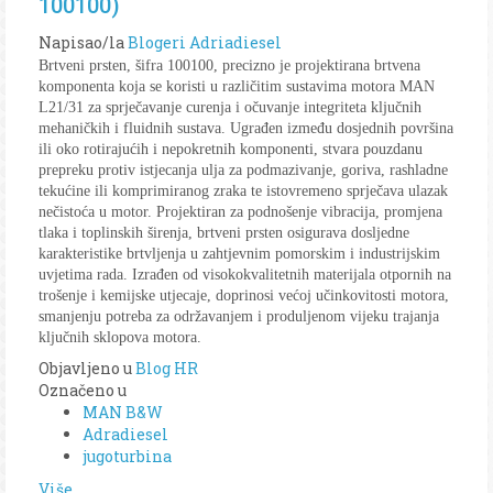
100100)
Napisao/la
Blogeri Adriadiesel
Brtveni prsten, šifra 100100, precizno je projektirana brtvena
komponenta koja se koristi u različitim sustavima motora MAN
L21/31 za sprječavanje curenja i očuvanje integriteta ključnih
mehaničkih i fluidnih sustava. Ugrađen između dosjednih površina
ili oko rotirajućih i nepokretnih komponenti, stvara pouzdanu
prepreku protiv istjecanja ulja za podmazivanje, goriva, rashladne
tekućine ili komprimiranog zraka te istovremeno sprječava ulazak
nečistoća u motor. Projektiran za podnošenje vibracija, promjena
tlaka i toplinskih širenja, brtveni prsten osigurava dosljedne
karakteristike brtvljenja u zahtjevnim pomorskim i industrijskim
uvjetima rada. Izrađen od visokokvalitetnih materijala otpornih na
trošenje i kemijske utjecaje, doprinosi većoj učinkovitosti motora,
smanjenju potreba za održavanjem i produljenom vijeku trajanja
ključnih sklopova motora.
Objavljeno u
Blog HR
Označeno u
MAN B&W
Adradiesel
jugoturbina
Više...