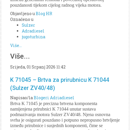
pouzdanosti tijekom cijelog radnog vijeka motora.
Objavljeno u
Blog HR
Označeno u
Sulzer
Adradiesel
jugoturbina
Više...
Više...
Srijeda, 01 Srpanj 2026 11:42
K 71045 – Brtva za prirubnicu K 71044
(Sulzer ZV40/48)
Napisao/la
Blogeri Adriadiesel
Brtva K 71045 je precizna brtvena komponenta
namijenjena prirubnici K 71044 unutar sustava
podmazivanja motora Sulzer ZV40/48. Njena osnovna
svrha je osigurati pouzdano i potpuno nepropusno brtvljenje
između prirubnice i susjednih komponenti, čime se