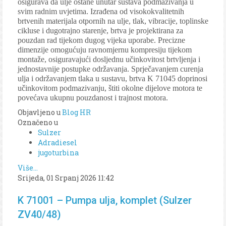
osigurava da ulje ostane unutar sustava podmazivanja u
svim radnim uvjetima. Izrađena od visokokvalitetnih
brtvenih materijala otpornih na ulje, tlak, vibracije, toplinske
cikluse i dugotrajno starenje, brtva je projektirana za
pouzdan rad tijekom dugog vijeka uporabe. Precizne
dimenzije omogućuju ravnomjernu kompresiju tijekom
montaže, osiguravajući dosljednu učinkovitost brtvljenja i
jednostavnije postupke održavanja. Sprječavanjem curenja
ulja i održavanjem tlaka u sustavu, brtva K 71045 doprinosi
učinkovitom podmazivanju, štiti okolne dijelove motora te
povećava ukupnu pouzdanost i trajnost motora.
Objavljeno u
Blog HR
Označeno u
Sulzer
Adradiesel
jugoturbina
Više...
Srijeda, 01 Srpanj 2026 11:42
K 71001 – Pumpa ulja, komplet (Sulzer
ZV40/48)