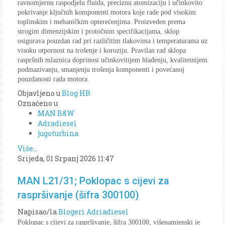
ravnomjernu raspodjelu fluida, preciznu atomizaciju i učinkovito
pokrivanje ključnih komponenti motora koje rade pod visokim
toplinskim i mehaničkim opterećenjima. Proizveden prema
strogim dimenzijskim i protočnim specifikacijama, sklop
osigurava pouzdan rad pri različitim tlakovima i temperaturama uz
visoku otpornost na trošenje i koroziju. Pravilan rad sklopa
raspršnih mlaznica doprinosi učinkovitijem hlađenju, kvalitetnijem
podmazivanju, smanjenju trošenja komponenti i povećanoj
pouzdanosti rada motora.
Objavljeno u
Blog HR
Označeno u
MAN B&W
Adradiesel
jugoturbina
Više...
Srijeda, 01 Srpanj 2026 11:47
MAN L21/31; Poklopac s cijevi za
raspršivanje (šifra 300100)
Napisao/la
Blogeri Adriadiesel
Poklopac s cijevi za raspršivanje, šifra 300100, višenamjenski je