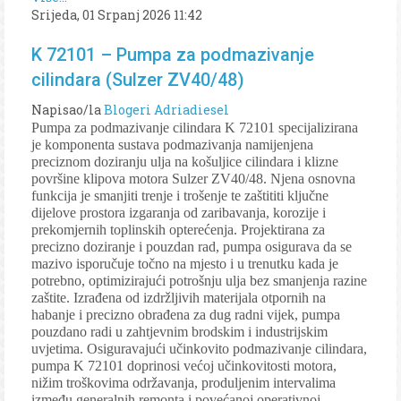
Srijeda, 01 Srpanj 2026 11:42
K 72101 – Pumpa za podmazivanje
cilindara (Sulzer ZV40/48)
Napisao/la
Blogeri Adriadiesel
Pumpa za podmazivanje cilindara K 72101 specijalizirana
je komponenta sustava podmazivanja namijenjena
preciznom doziranju ulja na košuljice cilindara i klizne
površine klipova motora Sulzer ZV40/48. Njena osnovna
funkcija je smanjiti trenje i trošenje te zaštititi ključne
dijelove prostora izgaranja od zaribavanja, korozije i
prekomjernih toplinskih opterećenja. Projektirana za
precizno doziranje i pouzdan rad, pumpa osigurava da se
mazivo isporučuje točno na mjesto i u trenutku kada je
potrebno, optimizirajući potrošnju ulja bez smanjenja razine
zaštite. Izrađena od izdržljivih materijala otpornih na
habanje i precizno obrađena za dug radni vijek, pumpa
pouzdano radi u zahtjevnim brodskim i industrijskim
uvjetima. Osiguravajući učinkovito podmazivanje cilindara,
pumpa K 72101 doprinosi većoj učinkovitosti motora,
nižim troškovima održavanja, produljenim intervalima
između generalnih remonta i povećanoj operativnoj