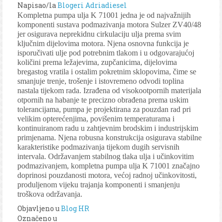
Napisao/la
Blogeri Adriadiesel
Kompletna pumpa ulja K 71001 jedna je od najvažnijih
komponenti sustava podmazivanja motora Sulzer ZV40/48
jer osigurava neprekidnu cirkulaciju ulja prema svim
ključnim dijelovima motora. Njena osnovna funkcija je
isporučivati ulje pod potrebnim tlakom i u odgovarajućoj
količini prema ležajevima, zupčanicima, dijelovima
bregastog vratila i ostalim pokretnim sklopovima, čime se
smanjuje trenje, trošenje i istovremeno odvodi toplina
nastala tijekom rada. Izrađena od visokootpornih materijala
otpornih na habanje te precizno obrađena prema uskim
tolerancijama, pumpa je projektirana za pouzdan rad pri
velikim opterećenjima, povišenim temperaturama i
kontinuiranom radu u zahtjevnim brodskim i industrijskim
primjenama. Njena robusna konstrukcija osigurava stabilne
karakteristike podmazivanja tijekom dugih servisnih
intervala. Održavanjem stabilnog tlaka ulja i učinkovitim
podmazivanjem, kompletna pumpa ulja K 71001 značajno
doprinosi pouzdanosti motora, većoj radnoj učinkovitosti,
produljenom vijeku trajanja komponenti i smanjenju
troškova održavanja.
Objavljeno u
Blog HR
Označeno u