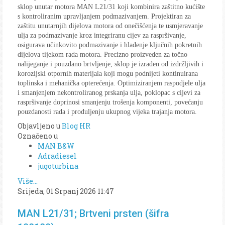
sklop unutar motora MAN L21/31 koji kombinira zaštitno kućište
s kontroliranim upravljanjem podmazivanjem. Projektiran za
zaštitu unutarnjih dijelova motora od onečišćenja te usmjeravanje
ulja za podmazivanje kroz integriranu cijev za raspršivanje,
osigurava učinkovito podmazivanje i hlađenje ključnih pokretnih
dijelova tijekom rada motora. Precizno proizveden za točno
nalijeganje i pouzdano brtvljenje, sklop je izrađen od izdržljivih i
korozijski otpornih materijala koji mogu podnijeti kontinuirana
toplinska i mehanička opterećenja. Optimiziranjem raspodjele ulja
i smanjenjem nekontroliranog prskanja ulja, poklopac s cijevi za
raspršivanje doprinosi smanjenju trošenja komponenti, povećanju
pouzdanosti rada i produljenju ukupnog vijeka trajanja motora.
Objavljeno u
Blog HR
Označeno u
MAN B&W
Adradiesel
jugoturbina
Više...
Srijeda, 01 Srpanj 2026 11:47
MAN L21/31; Brtveni prsten (šifra