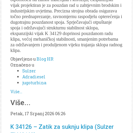
vijak projektiran je za pouzdan rad u zahtjevnim brodskim i
industrijskim uvjetima. Precizna strojna obrada osigurava
točno prednaprezanje, ravnomjernu raspodjelu opterećenja i
dugotrajnu pouzdanost spoja. Sprječavajući otpuštanje
spoja i održavajući strukturnu stabilnost sklopa,
ekspanzijski vijak K 34129 doprinosi pouzdanom radu
klipa, većoj mehaničkoj stabilnosti, smanjenim potrebama
za održavanjem i produljenom vijeku trajanja sklopa radnog
klipa.
Objavljeno u
Blog HR
Označeno u
Sulzer
Adradiesel
jugoturbina
Više...
Više...
Petak, 17 Srpanj 2026 06:26
K 34126 – Zatik za suknju klipa (Sulzer