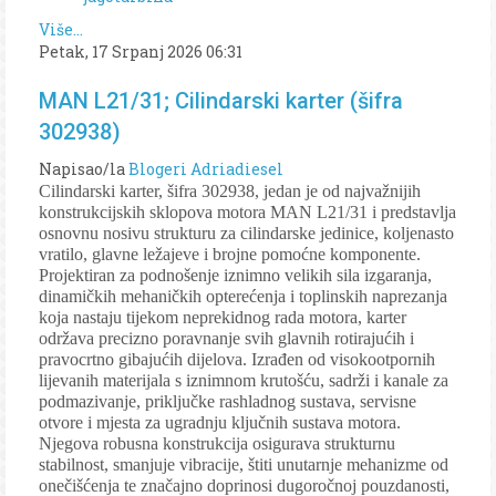
Više...
Petak, 17 Srpanj 2026 06:31
MAN L21/31; Cilindarski karter (šifra
302938)
Napisao/la
Blogeri Adriadiesel
Cilindarski karter, šifra 302938, jedan je od najvažnijih
konstrukcijskih sklopova motora MAN L21/31 i predstavlja
osnovnu nosivu strukturu za cilindarske jedinice, koljenasto
vratilo, glavne ležajeve i brojne pomoćne komponente.
Projektiran za podnošenje iznimno velikih sila izgaranja,
dinamičkih mehaničkih opterećenja i toplinskih naprezanja
koja nastaju tijekom neprekidnog rada motora, karter
održava precizno poravnanje svih glavnih rotirajućih i
pravocrtno gibajućih dijelova. Izrađen od visokootpornih
lijevanih materijala s iznimnom krutošću, sadrži i kanale za
podmazivanje, priključke rashladnog sustava, servisne
otvore i mjesta za ugradnju ključnih sustava motora.
Njegova robusna konstrukcija osigurava strukturnu
stabilnost, smanjuje vibracije, štiti unutarnje mehanizme od
onečišćenja te značajno doprinosi dugoročnoj pouzdanosti,