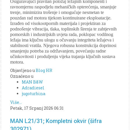
Osiguravajući pravilan položaj ležajnih komponenti i
ravnomjernu raspodjelu mehaničkih opterećenja, smanjuje
trenje, minimizira trošenje i omogućuje nesmetan te
pouzdan rad motora tijekom kontinuirane eksploatacije.
Izrađen od visokootpornih materijala i projektiran za
podnošenje vibracija, tlaka, toplinskih širenja te zahtjevnih
pomorskih i industrijskih uvjeta rada, poklopac vodilnog
ležaja ima ključnu ulogu u očuvanju integriteta ležajeva i
stabilnosti vratila. Njegova robusna konstrukcija doprinosi
smanjenju potreba za održavanjem, povećanju radne
učinkovitosti i produljenju vijeka trajanja ključnih sustava
motora.
Objavljeno u
Blog HR
Označeno u
MAN B&W
Adradiesel
jugoturbina
Više...
Petak, 17 Srpanj 2026 06:31
MAN L21/31; Kompletni okvir (šifra
302971)