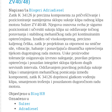
ZV40/48)
Napisao/la
Blogeri Adriadiesel
Zatik K 34126 je precizna komponenta za pričvršćivanje i
pozicioniranje namijenjena sklopu suknje klipa radnog klipa
motora Sulzer ZV40/48. Njegova osnovna svrha je sigurno
pozicionirati i učvrstiti suknju klipa uz održavanje točnog
poravnanja i stabilnog mehaničkog rada pri kontinuiranim
opterećenjima. Izrađen od visokootpornog, precizno
kaljenog čelika, zatik je projektiran za otpornost na smične
sile, vibracije, habanje i ponavljajuća dinamička opterećenja
tijekom dugotrajnog rada motora. Uske proizvodne
tolerancije osiguravaju izvrsno naleganje, pravilan prijenos
opterećenja i pouzdan integritet sklopa tijekom dugih
servisnih intervala. Održavanjem pravilnog položaja suknje
klipa i smanjenjem mehaničkog pomicanja između
komponenti, zatik K 34126 doprinosi glatkom vođenju
klipa, smanjenom trošenju i pouzdanom dugoročnom radu
motora.
Objavljeno u
Blog HR
Označeno u
Sulzer
Adradiesel