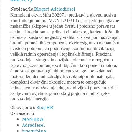
Napisao/la
Blogeri Adriadiesel
Kompletni okvir, šifra 302971, predstavlja glavnu nosivu
konstrukciju motora MAN L21/31 koja objedinjuje glavne
mehaničke sklopove u jednu čvrstu i precizno poravnatu
cjelinu. Projektiran za prihvat cilindarskog kartera, ležajnih
oslonaca, sustava bregastog vratila, sustava podmazivanja i
brojnih pomoćnih komponenti, okvir osigurava mehaničku
čvrstoću potrebnu za podnošenje kontinuiranih vibracija,
velikih radnih opterećenja i toplinskih širenja. Precizna
proizvodnja i stroge dimenzijske tolerancije omogućuju
ispravno pozicioniranje svih ključnih komponenti motora,
čime se osiguravaju glatki prijenos snage i pouzdan rad
motora. Izrađen od izdržljivih visokootpornih materijala,
kompletni okvir čini okosnicu motora te omogućuje
jednostavnije održavanje, dug radni vijek i pouzdan rad u
zahtjevnim uvjetima pomorskog pogona i industrijske
proizvodnje energije.
Objavljeno u
Blog HR
Označeno u
MAN B&W
Adradiesel
jugoturbina