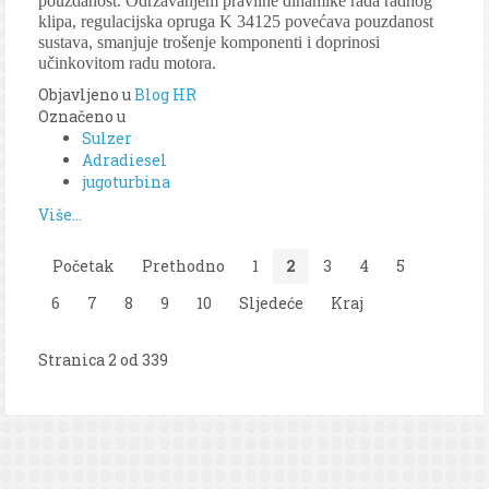
pouzdanost. Održavanjem pravilne dinamike rada radnog
klipa, regulacijska opruga K 34125 povećava pouzdanost
sustava, smanjuje trošenje komponenti i doprinosi
učinkovitom radu motora.
Objavljeno u
Blog HR
Označeno u
Sulzer
Adradiesel
jugoturbina
Više...
Početak
Prethodno
1
2
3
4
5
6
7
8
9
10
Sljedeće
Kraj
Stranica 2 od 339