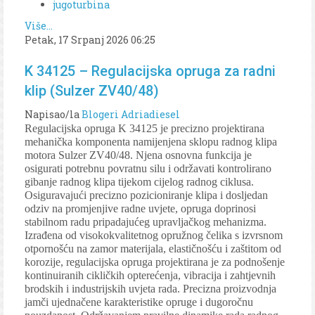
jugoturbina
Više...
Petak, 17 Srpanj 2026 06:25
K 34125 – Regulacijska opruga za radni
klip (Sulzer ZV40/48)
Napisao/la
Blogeri Adriadiesel
Regulacijska opruga K 34125 je precizno projektirana
mehanička komponenta namijenjena sklopu radnog klipa
motora Sulzer ZV40/48. Njena osnovna funkcija je
osigurati potrebnu povratnu silu i održavati kontrolirano
gibanje radnog klipa tijekom cijelog radnog ciklusa.
Osiguravajući precizno pozicioniranje klipa i dosljedan
odziv na promjenjive radne uvjete, opruga doprinosi
stabilnom radu pripadajućeg upravljačkog mehanizma.
Izrađena od visokokvalitetnog opružnog čelika s izvrsnom
otpornošću na zamor materijala, elastičnošću i zaštitom od
korozije, regulacijska opruga projektirana je za podnošenje
kontinuiranih cikličkih opterećenja, vibracija i zahtjevnih
brodskih i industrijskih uvjeta rada. Precizna proizvodnja
jamči ujednačene karakteristike opruge i dugoročnu