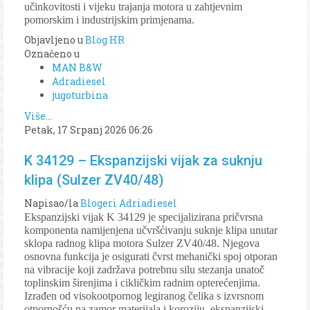
učinkovitosti i vijeku trajanja motora u zahtjevnim
pomorskim i industrijskim primjenama.
Objavljeno u
Blog HR
Označeno u
MAN B&W
Adradiesel
jugoturbina
Više...
Petak, 17 Srpanj 2026 06:26
K 34129 – Ekspanzijski vijak za suknju
klipa (Sulzer ZV40/48)
Napisao/la
Blogeri Adriadiesel
Ekspanzijski vijak K 34129 je specijalizirana pričvrsna
komponenta namijenjena učvršćivanju suknje klipa unutar
sklopa radnog klipa motora Sulzer ZV40/48. Njegova
osnovna funkcija je osigurati čvrst mehanički spoj otporan
na vibracije koji zadržava potrebnu silu stezanja unatoč
toplinskim širenjima i cikličkim radnim opterećenjima.
Izrađen od visokootpornog legiranog čelika s izvrsnom
otpornošću na zamor materijala i koroziju, ekspanzijski