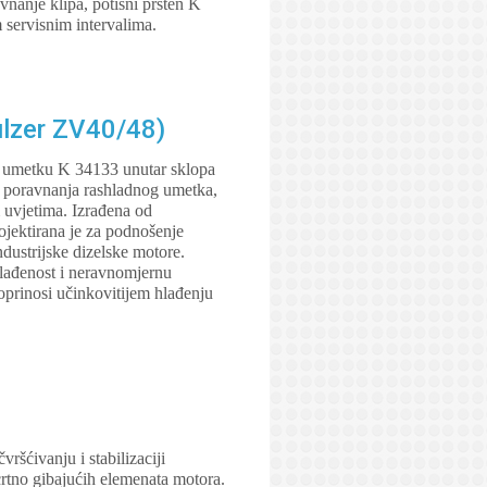
nanje klipa, potisni prsten K
 servisnim intervalima.
ulzer ZV40/48)
m umetku K 34133 unutar sklopa
g poravnanja rashladnog umetka,
 uvjetima. Izrađena od
ojektirana je za podnošenje
ndustrijske dizelske motore.
klađenost i neravnomjernu
prinosi učinkovitijem hlađenju
šćivanju i stabilizaciji
rtno gibajućih elemenata motora.