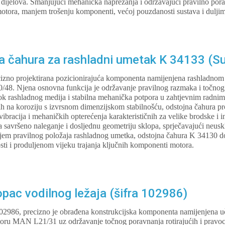
dijelova. Smanjujući mehanička naprezanja i održavajući pravilno porav
otora, manjem trošenju komponenti, većoj pouzdanosti sustava i duljim
 čahura za rashladni umetak K 34133 (S
cizno projektirana pozicionirajuća komponenta namijenjena rashladno
/48. Njena osnovna funkcija je održavanje pravilnog razmaka i točno
ok rashladnog medija i stabilna mehanička potpora u zahtjevnim radnim
ih na koroziju s izvrsnom dimenzijskom stabilnošću, odstojna čahura pr
 vibracija i mehaničkih opterećenja karakterističnih za velike brodske i i
a savršeno naleganje i dosljednu geometriju sklopa, sprječavajući neus
jem pravilnog položaja rashladnog umetka, odstojna čahura K 34130 do
ti i produljenom vijeku trajanja ključnih komponenti motora.
ac vodilnog ležaja (šifra 102986)
102986, precizno je obrađena konstrukcijska komponenta namijenjena učvr
toru MAN L21/31 uz održavanje točnog poravnanja rotirajućih i pravoc