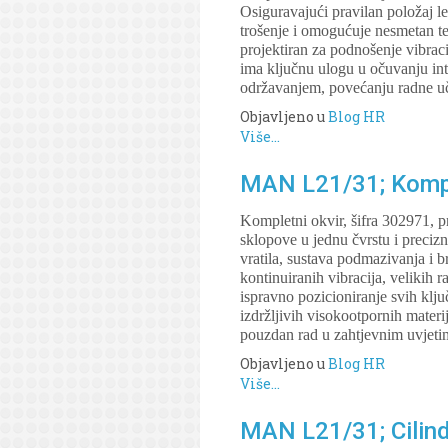
Osiguravajući pravilan položaj l
trošenje i omogućuje nesmetan te
projektiran za podnošenje vibracij
ima ključnu ulogu u očuvanju inte
održavanjem, povećanju radne učin
Objavljeno u
Blog HR
Više...
MAN L21/31; Komple
Kompletni okvir, šifra 302971, 
sklopove u jednu čvrstu i precizn
vratila, sustava podmazivanja i
kontinuiranih vibracija, velikih 
ispravno pozicioniranje svih klj
izdržljivih visokootpornih materi
pouzdan rad u zahtjevnim uvjeti
Objavljeno u
Blog HR
Više...
MAN L21/31; Cilind