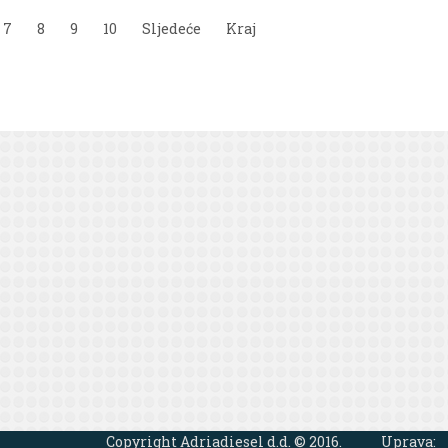
7
8
9
10
Sljedeće
Kraj
Copyright Adriadiesel d.d. © 2016.
Uprava: