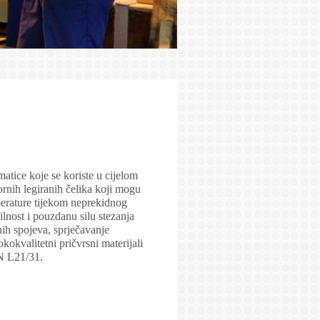
matice koje se koriste u cijelom
nih legiranih čelika koji mogu
mperature tijekom neprekidnog
lnost i pouzdanu silu stezanja
nih spojeva, sprječavanje
kokvalitetni pričvrsni materijali
AN L21/31.