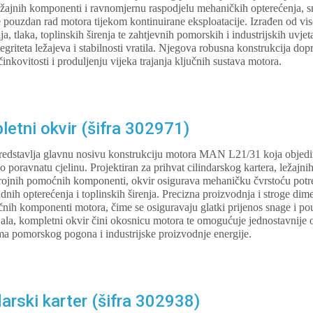
ežajnih komponenti i ravnomjernu raspodjelu mehaničkih opterećenja, s
 pouzdan rad motora tijekom kontinuirane eksploatacije. Izrađen od vis
a, tlaka, toplinskih širenja te zahtjevnih pomorskih i industrijskih uvje
griteta ležajeva i stabilnosti vratila. Njegova robusna konstrukcija dop
kovitosti i produljenju vijeka trajanja ključnih sustava motora.
tni okvir (šifra 302971)
predstavlja glavnu nosivu konstrukciju motora MAN L21/31 koja objed
o poravnatu cjelinu. Projektiran za prihvat cilindarskog kartera, ležajni
 brojnih pomoćnih komponenti, okvir osigurava mehaničku čvrstoću pot
radnih opterećenja i toplinskih širenja. Precizna proizvodnja i stroge di
učnih komponenti motora, čime se osiguravaju glatki prijenos snage i p
jala, kompletni okvir čini okosnicu motora te omogućuje jednostavnije o
ma pomorskog pogona i industrijske proizvodnje energije.
arski karter (šifra 302938)