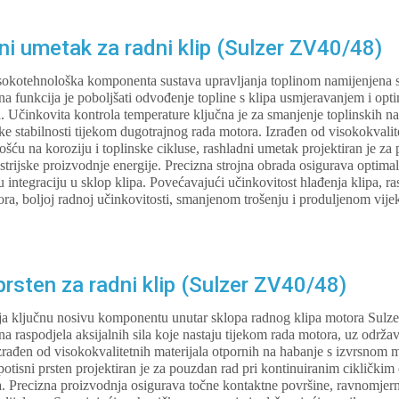
i umetak za radni klip (Sulzer ZV40/48)
okotehnološka komponenta sustava upravljanja toplinom namijenjena 
 funkcija je poboljšati odvođenje topline s klipa usmjeravanjem i opt
a. Učinkovita kontrola temperature ključna je za smanjenje toplinskih 
ke stabilnosti tijekom dugotrajnog rada motora. Izrađen od visokokvalit
ošću na koroziju i toplinske cikluse, rashladni umetak projektiran je z
trijske proizvodnje energije. Precizna strojna obrada osigurava optimal
u integraciju u sklop klipa. Povećavajući učinkovitost hlađenja klipa, 
ra, boljoj radnoj učinkovitosti, smanjenom trošenju i produljenom vijek
rsten za radni klip (Sulzer ZV40/48)
lja ključnu nosivu komponentu unutar sklopa radnog klipa motora Sul
a raspodjela aksijalnih sila koje nastaju tijekom rada motora, uz održa
Izrađen od visokokvalitetnih materijala otpornih na habanje s izvrsno
otisni prsten projektiran je za pouzdan rad pri kontinuiranim cikličkim
 Precizna proizvodnja osigurava točne kontaktne površine, ravnomjernu