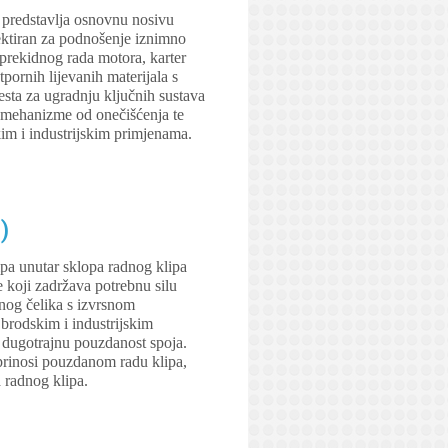
i predstavlja osnovnu nosivu
jektiran za podnošenje iznimno
eprekidnog rada motora, karter
pornih lijevanih materijala s
esta za ugradnju ključnih sustava
je mehanizme od onečišćenja te
im i industrijskim primjenama.
)
ipa unutar sklopa radnog klipa
 koji zadržava potrebnu silu
anog čelika s izvrsnom
 brodskim i industrijskim
i dugotrajnu pouzdanost spoja.
oprinosi pouzdanom radu klipa,
 radnog klipa.