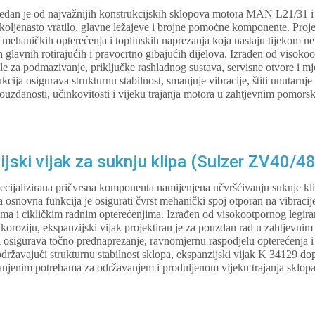
, jedan je od najvažnijih konstrukcijskih sklopova motora MAN L21/31 
e, koljenasto vratilo, glavne ležajeve i brojne pomoćne komponente. Pro
h mehaničkih opterećenja i toplinskih naprezanja koja nastaju tijekom n
glavnih rotirajućih i pravocrtno gibajućih dijelova. Izrađen od visokoot
le za podmazivanje, priključke rashladnog sustava, servisne otvore i mj
cija osigurava strukturnu stabilnost, smanjuje vibracije, štiti unutarn
uzdanosti, učinkovitosti i vijeku trajanja motora u zahtjevnim pomorsk
ski vijak za suknju klipa (Sulzer ZV40/48
ecijalizirana pričvrsna komponenta namijenjena učvršćivanju suknje kl
snovna funkcija je osigurati čvrst mehanički spoj otporan na vibracije
jima i cikličkim radnim opterećenjima. Izrađen od visokootpornog legir
koroziju, ekspanzijski vijak projektiran je za pouzdan rad u zahtjevnim
a osigurava točno prednaprezanje, ravnomjernu raspodjelu opterećenja 
 održavajući strukturnu stabilnost sklopa, ekspanzijski vijak K 34129 d
anjenim potrebama za održavanjem i produljenom vijeku trajanja sklopa