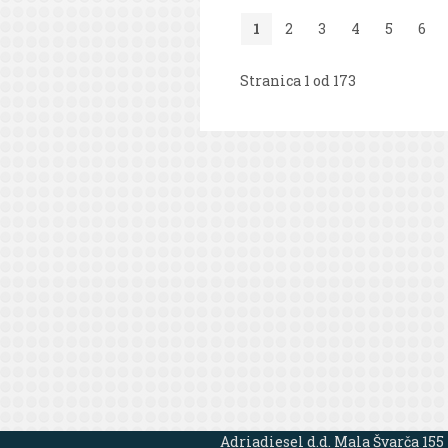
1
2
3
4
5
6
Stranica 1 od 173
Adriadiesel d.d. Mala Švarča 155