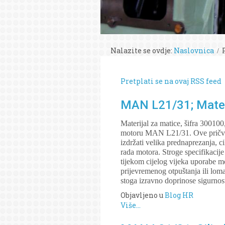
Nalazite se ovdje:
Naslovnica
Pretplati se na ovaj RSS feed
MAN L21/31; Materi
Materijal za matice, šifra 300100,
motoru MAN L21/31. Ove pričvrsn
izdržati velika prednaprezanja, 
rada motora. Stroge specifikacije
tijekom cijelog vijeka uporabe mo
prijevremenog otpuštanja ili loma
stoga izravno doprinose sigurno
Objavljeno u
Blog HR
Više...