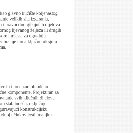
kao glavno kućište koljenastog
nje velikih sila izgaranja,
h i pravocrtno gibajućih dijelova
rnog lijevanog željeza ili drugih
vore i mjesta za ugradnju
ibracije i ima ključnu ulogu u
ama.
vrstu i precizno obrađenu
moćne komponente. Projektiran za
ravnanje svih ključnih dijelova
om stabilnošću, uključuje
iguravajući konstrukcijsku
adnoj učinkovitosti, manjim