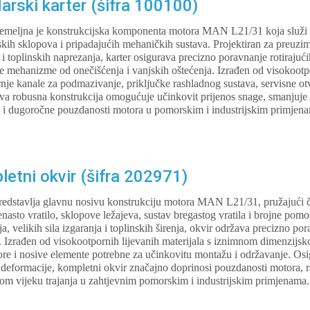
arski karter (šifra 100100)
, temeljna je konstrukcijska komponenta motora MAN L21/31 koja služi 
arskih sklopova i pripadajućih mehaničkih sustava. Projektiran za preuzima
i toplinskih naprezanja, karter osigurava precizno poravnanje rotirajući
je mehanizme od onečišćenja i vanjskih oštećenja. Izrađen od visokootpo
rnje kanale za podmazivanje, priključke rashladnog sustava, servisne ot
a robusna konstrukcija omogućuje učinkovit prijenos snage, smanjuje v
ti i dugoročne pouzdanosti motora u pomorskim i industrijskim primjen
tni okvir (šifra 202971)
predstavlja glavnu nosivu konstrukciju motora MAN L21/31, pružajući č
jenasto vratilo, sklopove ležajeva, sustav bregastog vratila i brojne po
a, velikih sila izgaranja i toplinskih širenja, okvir održava precizno po
 Izrađen od visokootpornih lijevanih materijala s iznimnom dimenzijsk
vore i nosive elemente potrebne za učinkovitu montažu i održavanje. Os
deformacije, kompletni okvir značajno doprinosi pouzdanosti motora, r
om vijeku trajanja u zahtjevnim pomorskim i industrijskim primjenama.