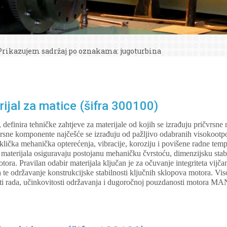
Prikazujem sadržaj po oznakama: jugoturbina
jal za matice (šifra 300100)
 definira tehničke zahtjeve za materijale od kojih se izrađuju pričvrsne 
e komponente najčešće se izrađuju od pažljivo odabranih visokootpor
ciklička mehanička opterećenja, vibracije, koroziju i povišene radne te
 materijala osiguravaju postojanu mehaničku čvrstoću, dimenzijsku stabi
tora. Pravilan odabir materijala ključan je za očuvanje integriteta vijča
 te održavanje konstrukcijske stabilnosti ključnih sklopova motora. Viso
sti rada, učinkovitosti održavanja i dugoročnoj pouzdanosti motora M