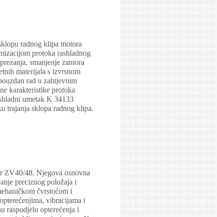
sklopu radnog klipa motora
imizacijom protoka rashladnog
naprezanja, smanjenje zamora
etnih materijala s izvrsnom
a pouzdan rad u zahtjevnim
ne karakteristike protoka
rashladni umetak K 34133
u trajanja sklopa radnog klipa.
zer ZV40/48. Njegova osnovna
vanje preciznog položaja i
m mehaničkom čvrstoćom i
 opterećenjima, vibracijama i
 raspodjelu opterećenja i