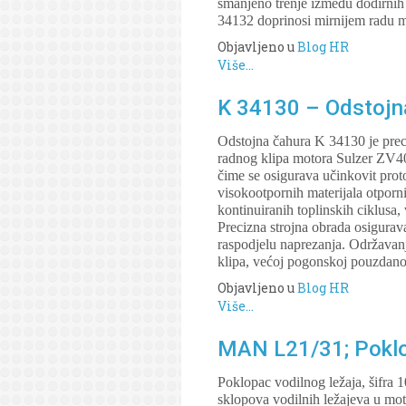
smanjeno trenje između dodirnih 
34132 doprinosi mirnijem radu m
Objavljeno u
Blog HR
Više...
K 34130 – Odstojna
Odstojna čahura K 34130 je pre
radnog klipa motora Sulzer ZV40
čime se osigurava učinkovit prot
visokootpornih materijala otporn
kontinuiranih toplinskih ciklusa,
Precizna strojna obrada osigurav
raspodjelu naprezanja. Održavan
klipa, većoj pogonskoj pouzdanos
Objavljeno u
Blog HR
Više...
MAN L21/31; Poklop
Poklopac vodilnog ležaja, šifra 
sklopova vodilnih ležajeva u mo