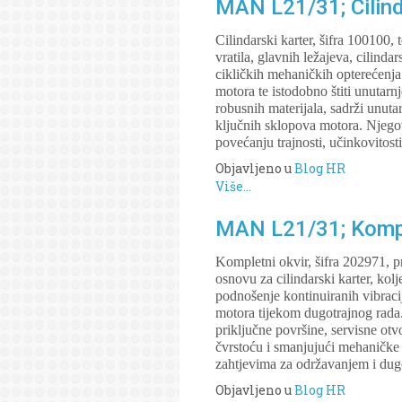
MAN L21/31; Cilind
Cilindarski karter, šifra 100100
vratila, glavnih ležajeva, cilind
cikličkih mehaničkih opterećenja 
motora te istodobno štiti unutarn
robusnih materijala, sadrži unuta
ključnih sklopova motora. Njegov
povećanju trajnosti, učinkovitos
Objavljeno u
Blog HR
Više...
MAN L21/31; Komple
Kompletni okvir, šifra 202971, 
osnovu za cilindarski karter, kol
podnošenje kontinuiranih vibracij
motora tijekom dugotrajnog rada.
priključne površine, servisne ot
čvrstoću i smanjujući mehaničke 
zahtjevima za održavanjem i dug
Objavljeno u
Blog HR