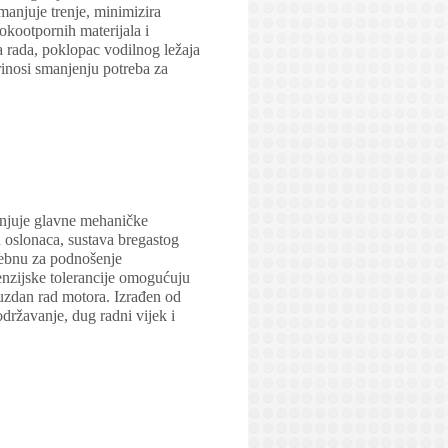
manjuje trenje, minimizira
okootpornih materijala i
ta rada, poklopac vodilnog ležaja
rinosi smanjenju potreba za
injuje glavne mehaničke
h oslonaca, sustava bregastog
rebnu za podnošenje
menzijske tolerancije omogućuju
ouzdan rad motora. Izrađen od
državanje, dug radni vijek i