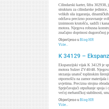
Cilindarski karter, šifra 302938
strukturu za cilindarske jedinic
velikih sila izgaranja, dinamički
održava precizno poravnanje svih 
iznimnom krutošću, sadrži i kana
motora. Njegova robusna konstruk
značajno doprinosi dugoročnoj po
Objavljeno u
Blog HR
Više...
K 34129 – Ekspanzij
Ekspanzijski vijak K 34129 je sp
motora Sulzer ZV40/48. Njegova o
stezanja unatoč toplinskim širen
otpornošću na zamor materijala i 
uvjetima. Precizna strojna obrad
Sprječavajući otpuštanje spoja i
većoj mehaničkoj stabilnosti, sm
Objavljeno u
Blog HR
Više...