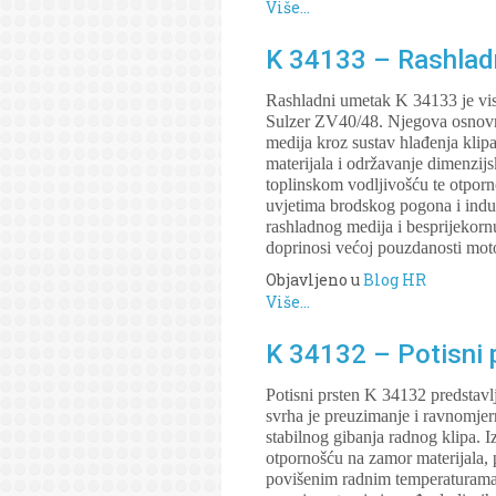
Više...
K 34133 – Rashladn
Rashladni umetak K 34133 je vis
Sulzer ZV40/48. Njegova osnovna
medija kroz sustav hlađenja klip
materijala i održavanje dimenzijs
toplinskom vodljivošću te otporn
uvjetima brodskog pogona i indus
rashladnog medija i besprijekorn
doprinosi većoj pouzdanosti moto
Objavljeno u
Blog HR
Više...
K 34132 – Potisni p
Potisni prsten K 34132 predstav
svrha je preuzimanje i ravnomjern
stabilnog gibanja radnog klipa. 
otpornošću na zamor materijala, p
povišenim radnim temperaturama.