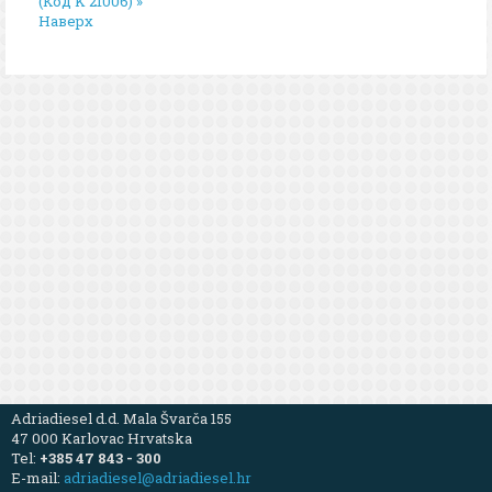
(Код K 21006) »
Наверх
Adriadiesel d.d. Mala Švarča 155
47 000 Karlovac Hrvatska
Tel:
+385 47 843 - 300
E-mail:
adriadiesel@adriadiesel.hr