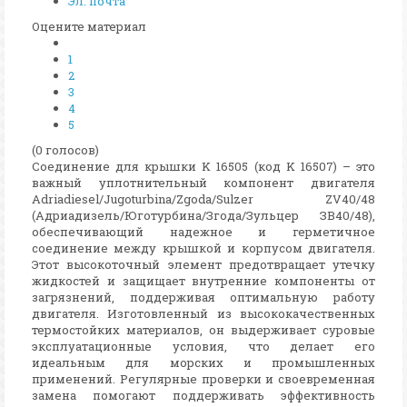
Эл. почта
Оцените материал
1
2
3
4
5
(0 голосов)
Соединение для крышки K 16505 (код K 16507) – это
важный уплотнительный компонент двигателя
Adriadiesel/Jugoturbina/Zgoda/Sulzer ZV40/48
(Адриадизель/Юготурбина/Згода/Зульцер ЗВ40/48),
обеспечивающий надежное и герметичное
соединение между крышкой и корпусом двигателя.
Этот высокоточный элемент предотвращает утечку
жидкостей и защищает внутренние компоненты от
загрязнений, поддерживая оптимальную работу
двигателя. Изготовленный из высококачественных
термостойких материалов, он выдерживает суровые
эксплуатационные условия, что делает его
идеальным для морских и промышленных
применений. Регулярные проверки и своевременная
замена помогают поддерживать эффективность