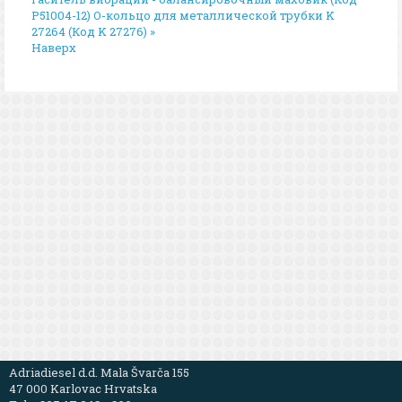
P51004-12)
O-кольцо для металлической трубки K
27264 (Код K 27276) »
Наверх
Adriadiesel d.d. Mala Švarča 155
47 000 Karlovac Hrvatska