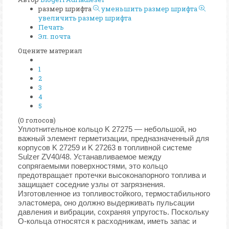
размер шрифта
уменьшить размер шрифта
увеличить размер шрифта
Печать
Эл. почта
Оцените материал
1
2
3
4
5
(0 голосов)
Уплотнительное кольцо K 27275 — небольшой, но
важный элемент герметизации, предназначенный для
корпусов K 27259 и K 27263 в топливной системе
Sulzer ZV40/48. Устанавливаемое между
сопрягаемыми поверхностями, это кольцо
предотвращает протечки высоконапорного топлива и
защищает соседние узлы от загрязнения.
Изготовленное из топливостойкого, термостабильного
эластомера, оно должно выдерживать пульсации
давления и вибрации, сохраняя упругость. Поскольку
O-кольца относятся к расходникам, иметь запас и