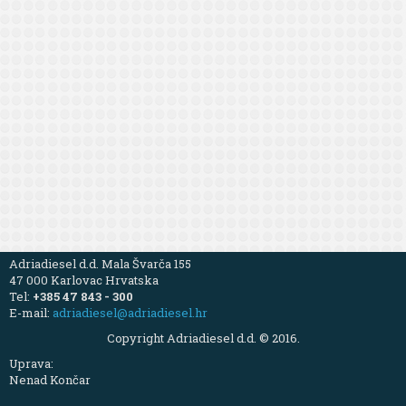
Adriadiesel d.d. Mala Švarča 155
47 000 Karlovac Hrvatska
Tel:
+385 47 843 - 300
E-mail:
adriadiesel@adriadiesel.hr
Copyright Adriadiesel d.d. © 2016.
Uprava:
Nenad Končar