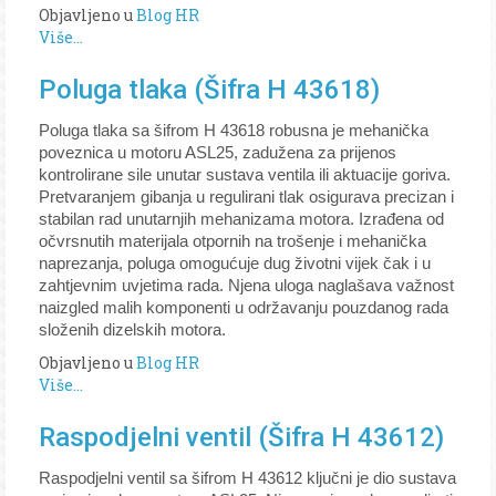
Objavljeno u
Blog HR
Više...
Poluga tlaka (Šifra H 43618)
Poluga tlaka sa šifrom H 43618 robusna je mehanička
poveznica u motoru ASL25, zadužena za prijenos
kontrolirane sile unutar sustava ventila ili aktuacije goriva.
Pretvaranjem gibanja u regulirani tlak osigurava precizan i
stabilan rad unutarnjih mehanizama motora. Izrađena od
očvrsnutih materijala otpornih na trošenje i mehanička
naprezanja, poluga omogućuje dug životni vijek čak i u
zahtjevnim uvjetima rada. Njena uloga naglašava važnost
naizgled malih komponenti u održavanju pouzdanog rada
složenih dizelskih motora.
Objavljeno u
Blog HR
Više...
Raspodjelni ventil (Šifra H 43612)
Raspodjelni ventil sa šifrom H 43612 ključni je dio sustava