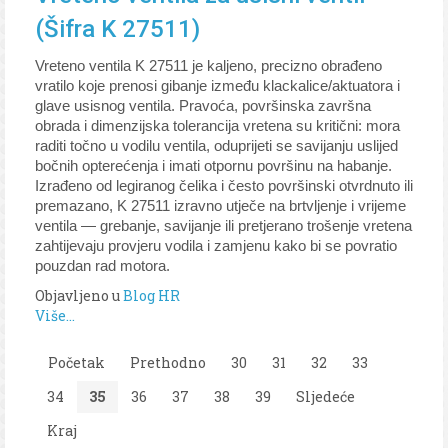
(Šifra K 27511)
Vreteno ventila K 27511 je kaljeno, precizno obrađeno
vratilo koje prenosi gibanje između klackalice/aktuatora i
glave usisnog ventila. Pravoća, površinska završna
obrada i dimenzijska tolerancija vretena su kritični: mora
raditi točno u vodilu ventila, oduprijeti se savijanju uslijed
bočnih opterećenja i imati otpornu površinu na habanje.
Izrađeno od legiranog čelika i često površinski otvrdnuto ili
premazano, K 27511 izravno utječe na brtvljenje i vrijeme
ventila — grebanje, savijanje ili pretjerano trošenje vretena
zahtijevaju provjeru vodila i zamjenu kako bi se povratio
pouzdan rad motora.
Objavljeno u
Blog HR
Više...
Početak
Prethodno
30
31
32
33
34
35
36
37
38
39
Sljedeće
Kraj