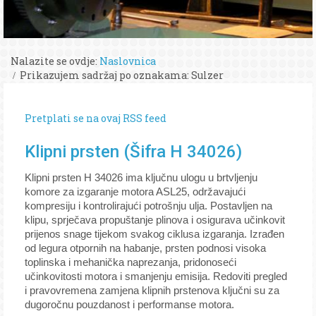
Nalazite se ovdje:
Naslovnica
Prikazujem sadržaj po oznakama: Sulzer
Pretplati se na ovaj RSS feed
Klipni prsten (Šifra H 34026)
Klipni prsten H 34026 ima ključnu ulogu u brtvljenju
komore za izgaranje motora ASL25, održavajući
kompresiju i kontrolirajući potrošnju ulja. Postavljen na
klipu, sprječava propuštanje plinova i osigurava učinkovit
prijenos snage tijekom svakog ciklusa izgaranja. Izrađen
od legura otpornih na habanje, prsten podnosi visoka
toplinska i mehanička naprezanja, pridonoseći
učinkovitosti motora i smanjenju emisija. Redoviti pregled
i pravovremena zamjena klipnih prstenova ključni su za
dugoročnu pouzdanost i performanse motora.