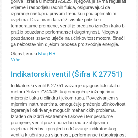
goriva i zraka u motoru ASL25. Njegova je svrha regulirati
vrijeme i raspodjelu radnih fluida, osiguravajući da
izgaranje nastupi u pravom trenutku i pod optimalnim
uvjetima. Dizajniran da izdrži visoke pritiske i
temperaturne promjene, ventil je precizno izrađen kako bi
pružio pouzdane performanse i dugotrajnost. Njegova
pouzdanost izravno utječe na učinkovitost motora, čineći
ga neizostavnim dijelom procesa proizvodnje energije.
Objavljeno u
Blog HR
Više...
Indikatorski ventil (Šifra K 27751)
Indikatorski ventil K 27751 važan je dijagnostički alat u
motoru Sulzer ZV40/48, koji omogućuje inženjerima
mjerenje tlaka u cilindru tijekom rada. Povezivanjem s
mjernim instrumentima, omogućuje praćenje učinkovitosti
izgaranja i otkrivanje mogućih mehaničkih problema.
Izrađen da izdrži ekstremne tlakove i temperaturne
promjene, ventil pruža pouzdan rad u zahtjevnim
uvjetima. Redoviti pregled i održavanje indikatorskog
ventila ključni su za sigurnost, performanse i dugotrajnost