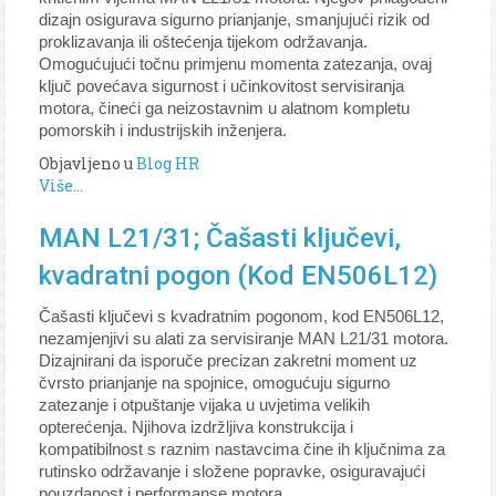
dizajn osigurava sigurno prianjanje, smanjujući rizik od
proklizavanja ili oštećenja tijekom održavanja.
Omogućujući točnu primjenu momenta zatezanja, ovaj
ključ povećava sigurnost i učinkovitost servisiranja
motora, čineći ga neizostavnim u alatnom kompletu
pomorskih i industrijskih inženjera.
Objavljeno u
Blog HR
Više...
MAN L21/31; Čašasti ključevi,
kvadratni pogon (Kod EN506L12)
Čašasti ključevi s kvadratnim pogonom, kod EN506L12,
nezamjenjivi su alati za servisiranje MAN L21/31 motora.
Dizajnirani da isporuče precizan zakretni moment uz
čvrsto prianjanje na spojnice, omogućuju sigurno
zatezanje i otpuštanje vijaka u uvjetima velikih
opterećenja. Njihova izdržljiva konstrukcija i
kompatibilnost s raznim nastavcima čine ih ključnima za
rutinsko održavanje i složene popravke, osiguravajući
pouzdanost i performanse motora.