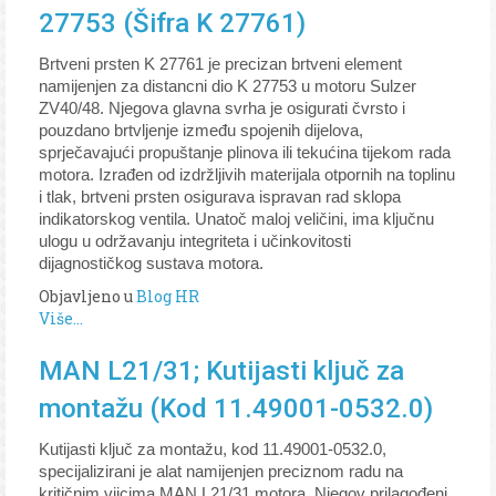
27753 (Šifra K 27761)
Brtveni prsten K 27761 je precizan brtveni element
namijenjen za distancni dio K 27753 u motoru Sulzer
ZV40/48. Njegova glavna svrha je osigurati čvrsto i
pouzdano brtvljenje između spojenih dijelova,
sprječavajući propuštanje plinova ili tekućina tijekom rada
motora. Izrađen od izdržljivih materijala otpornih na toplinu
i tlak, brtveni prsten osigurava ispravan rad sklopa
indikatorskog ventila. Unatoč maloj veličini, ima ključnu
ulogu u održavanju integriteta i učinkovitosti
dijagnostičkog sustava motora.
Objavljeno u
Blog HR
Više...
MAN L21/31; Kutijasti ključ za
montažu (Kod 11.49001-0532.0)
Kutijasti ključ za montažu, kod 11.49001-0532.0,
specijalizirani je alat namijenjen preciznom radu na
kritičnim vijcima MAN L21/31 motora. Njegov prilagođeni