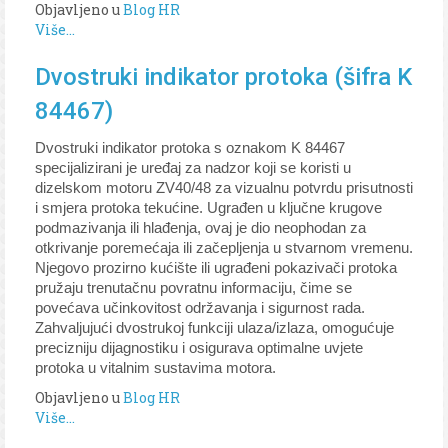
Objavljeno u
Blog HR
Više...
Dvostruki indikator protoka (šifra K
84467)
Dvostruki indikator protoka s oznakom K 84467
specijalizirani je uređaj za nadzor koji se koristi u
dizelskom motoru ZV40/48 za vizualnu potvrdu prisutnosti
i smjera protoka tekućine. Ugrađen u ključne krugove
podmazivanja ili hlađenja, ovaj je dio neophodan za
otkrivanje poremećaja ili začepljenja u stvarnom vremenu.
Njegovo prozirno kućište ili ugrađeni pokazivači protoka
pružaju trenutačnu povratnu informaciju, čime se
povećava učinkovitost održavanja i sigurnost rada.
Zahvaljujući dvostrukoj funkciji ulaza/izlaza, omogućuje
precizniju dijagnostiku i osigurava optimalne uvjete
protoka u vitalnim sustavima motora.
Objavljeno u
Blog HR
Više...