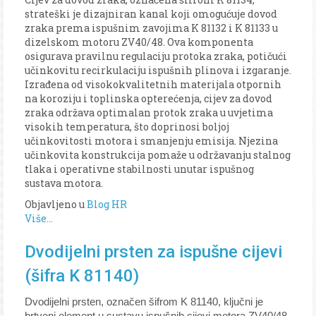
strateški je dizajniran kanal koji omogućuje dovod
zraka prema ispušnim zavojima K 81132 i K 81133 u
dizelskom motoru ZV40/48. Ova komponenta
osigurava pravilnu regulaciju protoka zraka, potičući
učinkovitu recirkulaciju ispušnih plinova i izgaranje.
Izrađena od visokokvalitetnih materijala otpornih
na koroziju i toplinska opterećenja, cijev za dovod
zraka održava optimalan protok zraka u uvjetima
visokih temperatura, što doprinosi boljoj
učinkovitosti motora i smanjenju emisija. Njezina
učinkovita konstrukcija pomaže u održavanju stalnog
tlaka i operativne stabilnosti unutar ispušnog
sustava motora.
Objavljeno u
Blog HR
Više...
Dvodijelni prsten za ispušne cijevi
(šifra K 81140)
Dvodijelni prsten, označen šifrom K 81140, ključni je