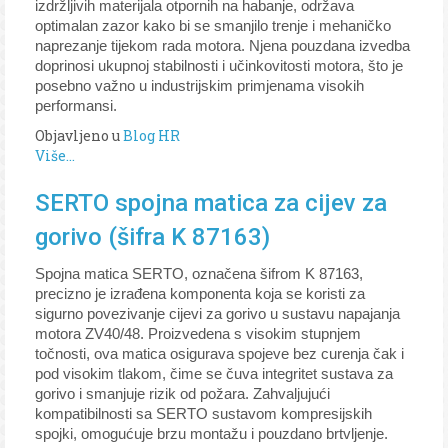
izdržljivih materijala otpornih na habanje, održava
optimalan zazor kako bi se smanjilo trenje i mehaničko
naprezanje tijekom rada motora. Njena pouzdana izvedba
doprinosi ukupnoj stabilnosti i učinkovitosti motora, što je
posebno važno u industrijskim primjenama visokih
performansi.
Objavljeno u
Blog HR
Više...
SERTO spojna matica za cijev za
gorivo (šifra K 87163)
Spojna matica SERTO, označena šifrom K 87163,
precizno je izrađena komponenta koja se koristi za
sigurno povezivanje cijevi za gorivo u sustavu napajanja
motora ZV40/48. Proizvedena s visokim stupnjem
točnosti, ova matica osigurava spojeve bez curenja čak i
pod visokim tlakom, čime se čuva integritet sustava za
gorivo i smanjuje rizik od požara. Zahvaljujući
kompatibilnosti sa SERTO sustavom kompresijskih
spojki, omogućuje brzu montažu i pouzdano brtvljenje.