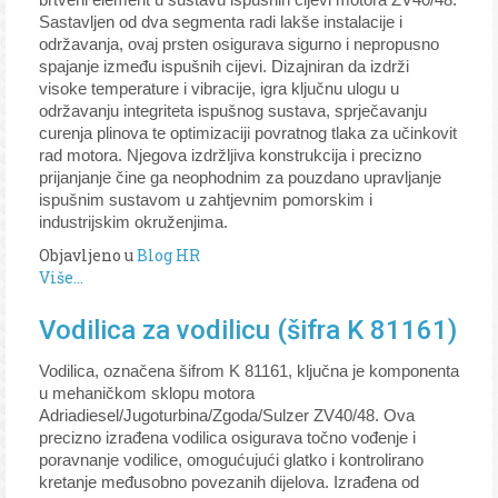
brtveni element u sustavu ispušnih cijevi motora ZV40/48.
Sastavljen od dva segmenta radi lakše instalacije i
održavanja, ovaj prsten osigurava sigurno i nepropusno
spajanje između ispušnih cijevi. Dizajniran da izdrži
visoke temperature i vibracije, igra ključnu ulogu u
održavanju integriteta ispušnog sustava, sprječavanju
curenja plinova te optimizaciji povratnog tlaka za učinkovit
rad motora. Njegova izdržljiva konstrukcija i precizno
prijanjanje čine ga neophodnim za pouzdano upravljanje
ispušnim sustavom u zahtjevnim pomorskim i
industrijskim okruženjima.
Objavljeno u
Blog HR
Više...
Vodilica za vodilicu (šifra K 81161)
Vodilica, označena šifrom K 81161, ključna je komponenta
u mehaničkom sklopu motora
Adriadiesel/Jugoturbina/Zgoda/Sulzer ZV40/48. Ova
precizno izrađena vodilica osigurava točno vođenje i
poravnanje vodilice, omogućujući glatko i kontrolirano
kretanje međusobno povezanih dijelova. Izrađena od