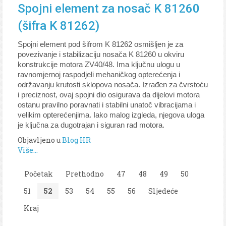
Spojni element za nosač K 81260
(šifra K 81262)
Spojni element pod šifrom K 81262 osmišljen je za
povezivanje i stabilizaciju nosača K 81260 u okviru
konstrukcije motora ZV40/48. Ima ključnu ulogu u
ravnomjernoj raspodjeli mehaničkog opterećenja i
održavanju krutosti sklopova nosača. Izrađen za čvrstoću
i preciznost, ovaj spojni dio osigurava da dijelovi motora
ostanu pravilno poravnati i stabilni unatoč vibracijama i
velikim opterećenjima. Iako malog izgleda, njegova uloga
je ključna za dugotrajan i siguran rad motora.
Objavljeno u
Blog HR
Više...
Početak
Prethodno
47
48
49
50
51
52
53
54
55
56
Sljedeće
Kraj