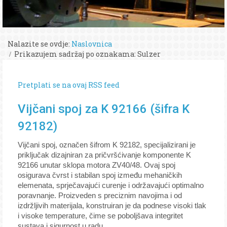
Nalazite se ovdje:
Naslovnica
Prikazujem sadržaj po oznakama: Sulzer
Pretplati se na ovaj RSS feed
Vijčani spoj za K 92166 (šifra K
92182)
Vijčani spoj, označen šifrom K 92182, specijalizirani je
priključak dizajniran za pričvršćivanje komponente K
92166 unutar sklopa motora ZV40/48. Ovaj spoj
osigurava čvrst i stabilan spoj između mehaničkih
elemenata, sprječavajući curenje i održavajući optimalno
poravnanje. Proizveden s preciznim navojima i od
izdržljivih materijala, konstruiran je da podnese visoki tlak
i visoke temperature, čime se poboljšava integritet
sustava i sigurnost u radu.