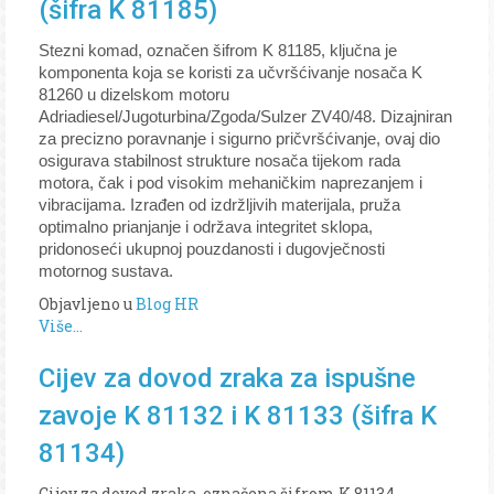
(šifra K 81185)
Stezni komad, označen šifrom K 81185, ključna je
komponenta koja se koristi za učvršćivanje nosača K
81260 u dizelskom motoru
Adriadiesel/Jugoturbina/Zgoda/Sulzer ZV40/48. Dizajniran
za precizno poravnanje i sigurno pričvršćivanje, ovaj dio
osigurava stabilnost strukture nosača tijekom rada
motora, čak i pod visokim mehaničkim naprezanjem i
vibracijama. Izrađen od izdržljivih materijala, pruža
optimalno prianjanje i održava integritet sklopa,
pridonoseći ukupnoj pouzdanosti i dugovječnosti
motornog sustava.
Objavljeno u
Blog HR
Više...
Cijev za dovod zraka za ispušne
zavoje K 81132 i K 81133 (šifra K
81134)
Cijev za dovod zraka, označena šifrom K 81134,