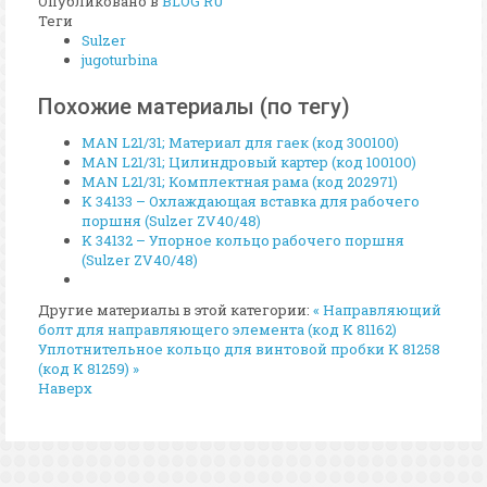
Опубликовано в
BLOG RU
Теги
Sulzer
jugoturbina
Похожие материалы (по тегу)
MAN L21/31; Материал для гаек (код 300100)
MAN L21/31; Цилиндровый картер (код 100100)
MAN L21/31; Комплектная рама (код 202971)
K 34133 – Охлаждающая вставка для рабочего
поршня (Sulzer ZV40/48)
K 34132 – Упорное кольцо рабочего поршня
(Sulzer ZV40/48)
Другие материалы в этой категории:
« Направляющий
болт для направляющего элемента (код K 81162)
Уплотнительное кольцо для винтовой пробки K 81258
(код K 81259) »
Наверх