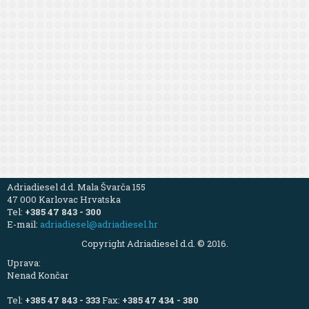
Adriadiesel d.d. Mala Švarča 155
47 000 Karlovac Hrvatska
Tel:
+385 47 843 - 300
E-mail:
adriadiesel@adriadiesel.hr
Copyright Adriadiesel d.d. © 2016.
Uprava:
Nenad Končar
Tel:
+385 47 843 - 333
Fax:
+385 47 434 - 380