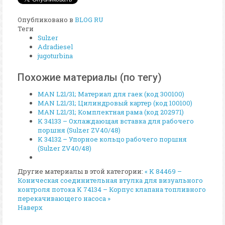
Опубликовано в
BLOG RU
Теги
Sulzer
Adradiesel
jugoturbina
Похожие материалы (по тегу)
MAN L21/31; Материал для гаек (код 300100)
MAN L21/31; Цилиндровый картер (код 100100)
MAN L21/31; Комплектная рама (код 202971)
K 34133 – Охлаждающая вставка для рабочего
поршня (Sulzer ZV40/48)
K 34132 – Упорное кольцо рабочего поршня
(Sulzer ZV40/48)
Другие материалы в этой категории:
« K 84469 –
Коническая соединительная втулка для визуального
контроля потока
K 74134 – Корпус клапана топливного
перекачивающего насоса »
Наверх