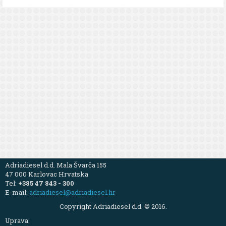
Adriadiesel d.d. Mala Švarča 155
47 000 Karlovac Hrvatska
Tel:
+385 47 843 - 300
E-mail:
adriadiesel@adriadiesel.hr
Copyright Adriadiesel d.d. © 2016.
Uprava: