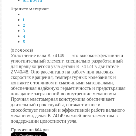
Эл. почта
Оцените материал
1
2
3
4
5
(0 голосов)
Уплотнение вала K 74149 — это высокоэффективный
уплотнительный элемент, специально разработанный
для вращающегося узла детали K 74123 в двигателе
ZV40/48. Оно рассчитано на работу при высоких
скоростях вращения, температурных колебаниях и
контакте с топливом и смазочными материалами,
обеспечивая надёжную герметичность и предотвращая
попадание загрязнений во внутренние механизмы.
Прочная эластомерная конструкция обеспечивает
длительный срок службы, снижает износ и
способствует плавной и эффективной работе вального
механизма, делая K 74149 важнейшим элементом в
поддержании целостности узла.
Прочитано
604
раз