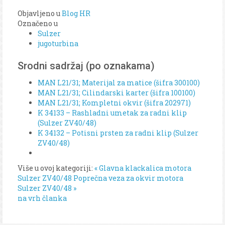
Objavljeno u
Blog HR
Označeno u
Sulzer
jugoturbina
Srodni sadržaj (po oznakama)
MAN L21/31; Materijal za matice (šifra 300100)
MAN L21/31; Cilindarski karter (šifra 100100)
MAN L21/31; Kompletni okvir (šifra 202971)
K 34133 – Rashladni umetak za radni klip
(Sulzer ZV40/48)
K 34132 – Potisni prsten za radni klip (Sulzer
ZV40/48)
Više u ovoj kategoriji:
« Glavna klackalica motora
Sulzer ZV40/48
Poprečna veza za okvir motora
Sulzer ZV40/48 »
na vrh članka