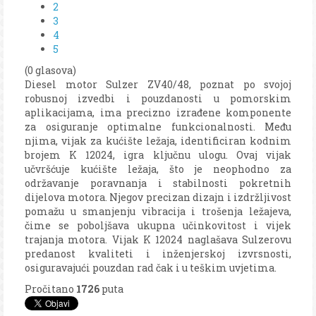
2
3
4
5
(0 glasova)
Diesel motor Sulzer ZV40/48, poznat po svojoj
robusnoj izvedbi i pouzdanosti u pomorskim
aplikacijama, ima precizno izrađene komponente
za osiguranje optimalne funkcionalnosti. Među
njima, vijak za kućište ležaja, identificiran kodnim
brojem K 12024, igra ključnu ulogu. Ovaj vijak
učvršćuje kućište ležaja, što je neophodno za
održavanje poravnanja i stabilnosti pokretnih
dijelova motora. Njegov precizan dizajn i izdržljivost
pomažu u smanjenju vibracija i trošenja ležajeva,
čime se poboljšava ukupna učinkovitost i vijek
trajanja motora. Vijak K 12024 naglašava Sulzerovu
predanost kvaliteti i inženjerskoj izvrsnosti,
osiguravajući pouzdan rad čak i u teškim uvjetima.
Pročitano
1726
puta